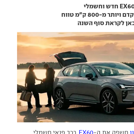
תר מ-800 ק"מ טווח
כאן לקראת סוף השנה
ו
חשפה את ה-
EX60
, רכב פנאי חשמלי