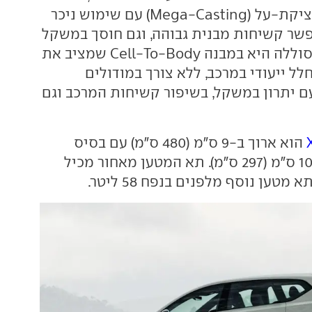
העשויה בשיטת יציקת-על (Mega-Casting) עם שימוש ניכר
שר קשיחות מבנית גבוהה, וגם חוסך במשקל
ובעלויות ייצור. הסוללה היא במבנה Cell-To-Body שמציב את
ל ייעודי במרכב, ללא צורך במודולים
עם יתרון במשקל, בשיפור קשיחות המרכב וגם
הוא ארוך ב-9 ס"מ (480 ס"מ) עם בסיס
גלגלים ארוך ב-10.5 ס"מ (297 ס"מ). תא המטען מאחור מכיל