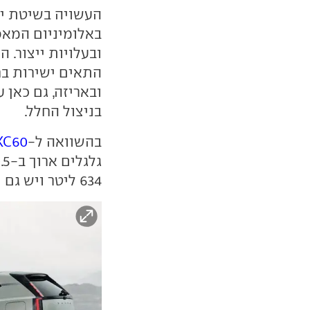
באלומיניום המאפ
התאים ישירות בחל
ובאריזה, גם כאן 
בניצול החלל.
בהשוואה ל-
XC60
634 ליטר ויש גם תא מטען נוסף מלפנים בנפח 58 ליטר.