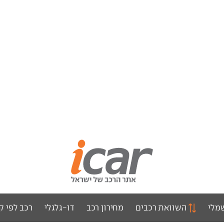
מלי
השוואת רכבים
מחירון רכב
דו-גלגלי
רכב לפי ק