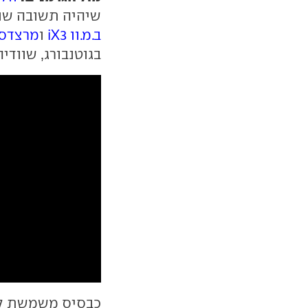
שיהיה תשובה שוו
ב.מ.וו iX3
ו
מרצדס LC EQ
בגוטנבורג, שוודיה,