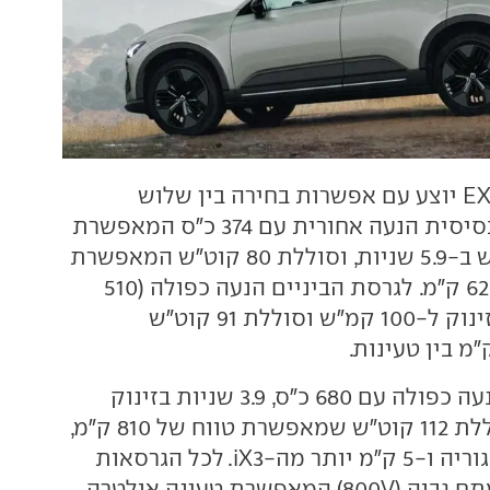
ה-EX60 יוצע עם אפשרות בחירה בין שלוש
מערכות הנעה. לבסיסית הנעה אחורית עם 374 כ"ס המאפשרת
זינוק ל-100 קמ"ש ב-5.9 שניות, וסוללת 80 קוט"ש המאפשרת
טווח נסיעה של 620 ק"מ. לגרסת הביניים הנעה כפולה (510
כ"ס), 4.6 שניות בזינוק ל-100 קמ"ש וסוללת 91 קוט"ש
לגרסה הבכירה הנעה כפולה עם 680 כ"ס, 3.9 שניות בזינוק
ל-100 קמ"ש וסוללת 112 קוט"ש שמאפשרת טווח של 810 ק"מ,
הגדול ביותר בקטגוריה ו-5 ק"מ יותר מה-iX3. לכל הגרסאות
מערכת חשמל במתח גבוה (800V) המאפשרת טעינה אולטרה