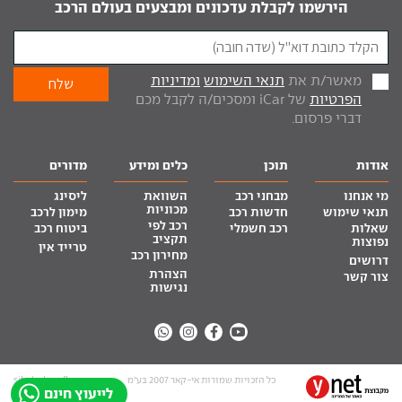
הירשמו לקבלת עדכונים ומבצעים בעולם הרכב
מאשר/ת את
תנאי השימוש
ומדיניות
הפרטיות
של iCar ומסכים/ה לקבל מכם
דברי פרסום.
אודות
תוכן
כלים ומידע
מדורים
מי אנחנו
מבחני רכב
השוואת
ליסינג
מכוניות
תנאי שימוש
חדשות רכב
מימון לרכב
רכב לפי
שאלות
רכב חשמלי
ביטוח רכב
תקציב
נפוצות
טרייד אין
מחירון רכב
דרושים
הצהרת
צור קשר
נגישות
כל הזכויות שמורות אי-קאר 2007 בע”מ
site by tq.soft
לייעוץ חינם