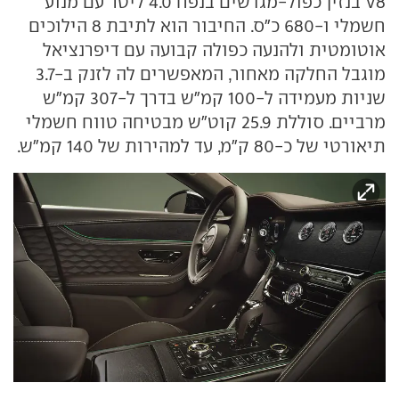
V8 בנזין כפול-מגדשים בנפח 4.0 ליטר עם מנוע
חשמלי ו-680 כ"ס. החיבור הוא לתיבת 8 הילוכים
אוטומטית ולהנעה כפולה קבועה עם דיפרנציאל
מוגבל החלקה מאחור, המאפשרים לה לזנק ב-3.7
שניות מעמידה ל-100 קמ"ש בדרך ל-307 קמ"ש
מרביים. סוללת 25.9 קוט"ש מבטיחה טווח חשמלי
תיאורטי של כ-80 ק"מ, עד למהירות של 140 קמ"ש.