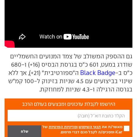
גם ההספק המשולב של צמד המנועים החשמליים
שודרג במעט, 601 כ"ס בגרסת הבסיס (16+) ו-680
כ"ס ב-
Black Badge
ה"ספורטיבית" (21+), אך ללא
שינוי בביצועים עם 4.5 שניות בזינוק ל-100 קמ"ש
בגרסה הרגילה ו-4.3 שניות למחוזקת.
הירשמו לקבלת עדכונים ומבצעים בעולם הרכב
מאשר/ת את
תנאי השימוש
ומדיניות הפרטיות
של
iCar ומסכים/ה לקבל מכם דברי פרסום.