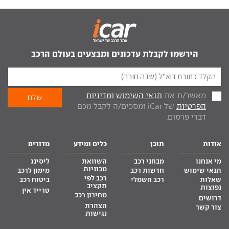
הירשמו לקבלת עדכונים ומבצעים בעולם הרכב
מאשר/ת את
תנאי השימוש
ומדיניות
הפרטיות
של iCar ומסכים/ה לקבל מכם
דברי פרסום.
אודות
תוכן
כלים ומידע
מדורים
מי אנחנו
מבחני רכב
השוואת
ליסינג
מכוניות
תנאי שימוש
חדשות רכב
מימון לרכב
רכב לפי
שאלות
רכב חשמלי
ביטוח רכב
תקציב
נפוצות
טרייד אין
מחירון רכב
דרושים
הצהרת
צור קשר
נגישות