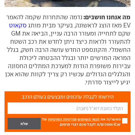
מה אנחנו חושבים:
נדמה שהתחרות שקמה להאמר
EV מאז הוצג לראשונה, בעיקר מבית מותג
סקאוט
שקם לתחייה ומעורר הרבה עניין, הביאה את GM
להתעורר ולראות כיצד ניתן לחדש את רכב השטח
החשמלי. והקונספט החדש עושה הרבה חשק, בגלל
המראה המרשים יותר ובגלל ההבטחה ליכולת
עבירות משופרת הודות למערכת המתלים החסונה
והגלגלים הגדולים. עכשיו רק צריך לקוות שהוא אכן
יגיע לייצור סדרתי.
הירשמו לקבלת עדכונים ומבצעים בעולם הרכב
מאשר/ת את
תנאי השימוש
ומדיניות הפרטיות
של
iCar ומסכים/ה לקבל מכם דברי פרסום.