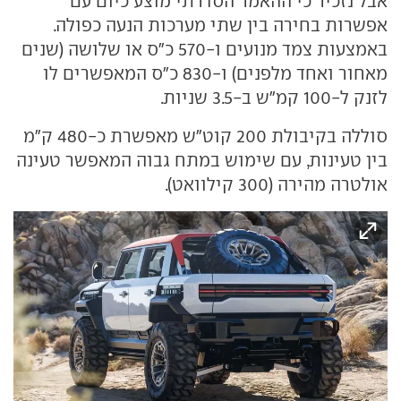
אבל נזכיר כי ההאמר הסדרתי מוצע כיום עם
אפשרות בחירה בין שתי מערכות הנעה כפולה.
באמצעות צמד מנועים ו-570 כ"ס או שלושה (שנים
מאחור ואחד מלפנים) ו-830 כ"ס המאפשרים לו
לזנק ל-100 קמ"ש ב-3.5 שניות.
סוללה בקיבולת 200 קוט"ש מאפשרת כ-480 ק"מ
בין טעינות, עם שימוש במתח גבוה המאפשר טעינה
אולטרה מהירה (300 קילוואט).