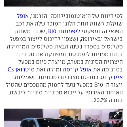
לפי דיווח של ה"אוטומובילווכה" הגרמני,
אופל
שוקלת לשווק תחת הלוגו המוכר שלה את רכב
הפנאי הקומפקטי
ליפמוטור B10
, שכבר משווק
בישראל ובאירופה, ושצפוי להיכנס לייצור במפעל
סטלנטיס בספרד בשנה הבאה. סטלנטיס, המחזיקה
בנתח ממניות ליפמוטור ומשווקת את מכוניות
היצרנית הסינית במערב, מייצרת כיום במפעל
בסרגוסה את
אופל קורסה
ומוקה ואת
סיטרואן C3
איירקרוס
, כמו-גם מצברים למכוניות חשמליות.
ייצור ה-B10 במפעל נועד לחמוק מהמכסים שהטיל
האיחוד האירופי על ייבוא מכוניות סיניות ליבשת,
בגובה 20.7%.