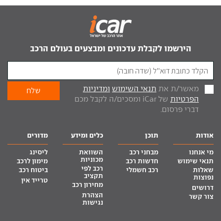
הירשמו לקבלת עדכונים ומבצעים בעולם הרכב
מאשר/ת את
תנאי השימוש
ומדיניות
הפרטיות
של iCar ומסכים/ה לקבל מכם
דברי פרסום.
אודות
תוכן
כלים ומידע
מדורים
מי אנחנו
מבחני רכב
השוואת
ליסינג
מכוניות
תנאי שימוש
חדשות רכב
מימון לרכב
רכב לפי
שאלות
רכב חשמלי
ביטוח רכב
תקציב
נפוצות
טרייד אין
מחירון רכב
דרושים
הצהרת
צור קשר
נגישות