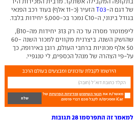
בתקופה המקבילה אשתקד. מרבית המכירות היו
של דגם ה-
T03
הזעיר (כ-11 אלף) בעוד רכב הפנאי
בגודל בינוני, ה-C10 נמכר בכ-5,000 יחידות בלבד.
ליפמוטור מסרה עד כה רק 313 יחידות מה-B10,
שהושק השנה. ביצרנית מקווים למכור השנה 60-
50 אלף מכוניות ברחבי העולם, רובן באירופה, כך
על-פי הצהרה של מנהל הכספים, לי טנגפיי.
הירשמו לקבלת עדכונים ומבצעים בעולם הרכב
מאשר/ת את
תנאי השימוש
ומדיניות הפרטיות
של
iCar ומסכים/ה לקבל מכם דברי פרסום.
למאמר זה התפרסמו 28 תגובות