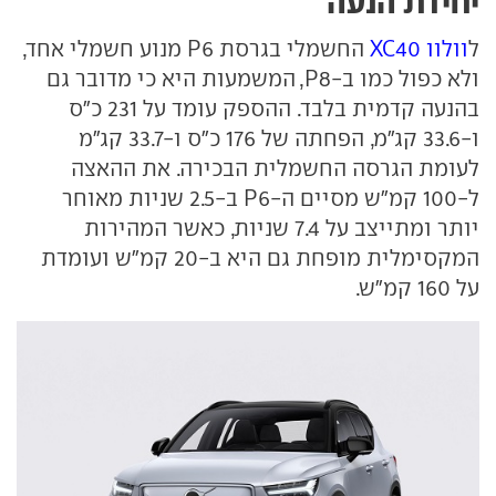
יחידת הנעה
ל
וולוו XC40
החשמלי בגרסת P6 מנוע חשמלי אחד,
ולא כפול כמו ב-P8, המשמעות היא כי מדובר גם
בהנעה קדמית בלבד. ההספק עומד על 231 כ"ס
ו-33.6 קג"מ, הפחתה של 176 כ"ס ו-33.7 קג"מ
לעומת הגרסה החשמלית הבכירה. את ההאצה
ל-100 קמ"ש מסיים ה-P6 ב-2.5 שניות מאוחר
יותר ומתייצב על 7.4 שניות, כאשר המהירות
המקסימלית מופחת גם היא ב-20 קמ"ש ועומדת
על 160 קמ"ש.