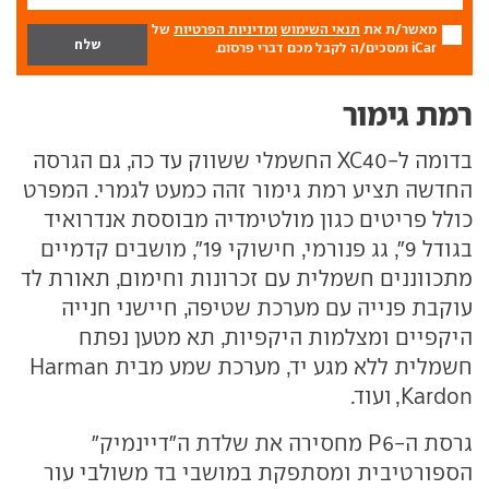
מאשר/ת את
תנאי השימוש
ומדיניות הפרטיות
של
iCar ומסכים/ה לקבל מכם דברי פרסום.
רמת גימור
בדומה ל-XC40 החשמלי ששווק עד כה, גם הגרסה
החדשה תציע רמת גימור זהה כמעט לגמרי. המפרט
כולל פריטים כגון מולטימדיה מבוססת אנדרואיד
בגודל 9", גג פנורמי, חישוקי 19", מושבים קדמיים
מתכווננים חשמלית עם זכרונות וחימום, תאורת לד
עוקבת פנייה עם מערכת שטיפה, חיישני חנייה
היקפיים ומצלמות היקפיות, תא מטען נפתח
חשמלית ללא מגע יד, מערכת שמע מבית Harman
Kardon, ועוד.
גרסת ה-P6 מחסירה את שלדת ה"דיינמיק"
הספורטיבית ומסתפקת במושבי בד משולבי עור