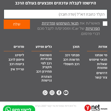
הירשמו לקבלת עדכונים ומבצעים בעולם הרכב
מאשר/ת את
תנאי השימוש
ומדיניות
הפרטיות
של iCar ומסכים/ה לקבל מכם
דברי פרסום.
אודות
תוכן
כלים ומידע
מדורים
מי אנחנו
מבחני רכב
השוואת
ליסינג
מכוניות
תנאי שימוש
חדשות רכב
מימון לרכב
רכב לפי
שאלות
רכב חשמלי
ביטוח רכב
תקציב
נפוצות
טרייד אין
מחירון רכב
דרושים
הצהרת
צור קשר
נגישות
כל הזכויות שמורות אי-קאר 2007 בע”מ
site by tq.soft
לייעוץ חינם