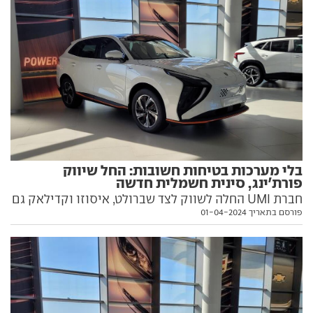
בלי מערכות בטיחות חשובות: החל שיווק
פורת'ינג, סינית חשמלית חדשה
חברת UMI החלה לשווק לצד שברולט, איסוזו וקדילאק גם
פורסם בתאריך 01-04-2024
את רכב הפנאי החשמלי פורת'ינג פריידי. טווח הנסיעה
הרשמי של הסיני החדש נדיב אמנם, אך אין בו מערכות
בטיחות אקטיביות חשובות