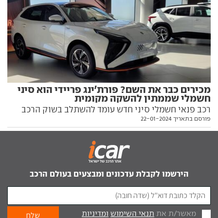
מכירים כבר את השם? פורת'ינג פריידי הוא סיני
חשמלי שממתין להשקה מקומית
רכב פנאי חשמלי סיני חדש עומד להשתלב בשוק הרכב
פורסם בתאריך 22-01-2024
הישראלי, אחרי המתנה ארוכה לתחילת פעילות המותג.
השם הוא פריידיי, המותג הוא פורת'ינג, היבואנית היא
UMI ומועד תחילת הפעילות עדיין תחת ההגדרה "בקרוב".
הנה כל מה שידוע לנו על המצטרף החדש
הירשמו לקבלת עדכונים ומבצעים בעולם הרכב
מאשר/ת את
תנאי השימוש
ומדיניות