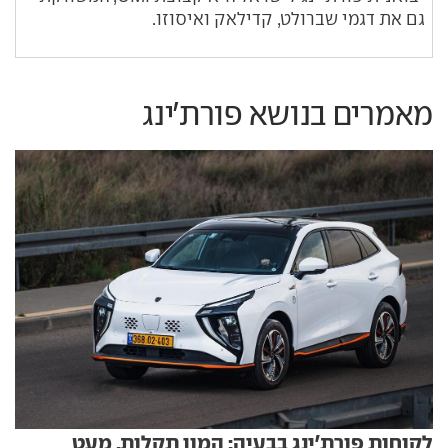
גם את דגמי שברולט, קדילאק ואיסוזו.
מאמרים בנושא פורת'ינג
לקוחות פורת'ינג בבעיה: המון תקלות, מעט