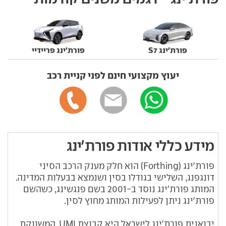
פורת'ינג S7
פורת'ינג פריידיי
יעוץ מקצועי חינם לפני קניית רכב
מידע כללי אודות פורת'ינג
פורת'ינג (Forthing) הוא חלק מענק הרכב הסיני
דונגפנג, השלישי בגודלו בסין ושנמצא בבעלות המדינה.
המותג פורת'ינג נוסד ב-2001 בשם פנגשינג, כשהשם
פורת'ינג ניתן לפעילות המותג מחוץ לסין.
יבואנית פורת'ינג לישראל היא קבוצת UMI, המשווקת