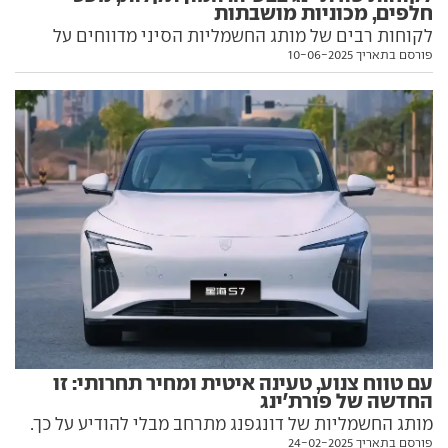
חלפים, מכוניות מושבתות
לקוחות רבים של מותג החשמליות הסיני מדווחים על
פורסם בתאריך 10-06-2025
תקלות במערכות המיזוג והחשמל, וחלקם ממתינים
חודשים ארוכים לחלפים שאין בזמן שהמכונית החדשה
שקנו מושבתת. ביבואנית UMI בחרו שלא להגיב
עם טווח צנוע, טעינה איטית ומחיר תחרותי: זו
החדשה של פורת'ינג
מותג החשמליות של דונגפנג מתרחב מבלי להודיע על כך.
פורסם בתאריך 24-02-2025
הפעם עם דגם בתצורת סדאן, מערכת הנעה צנועה ומחיר