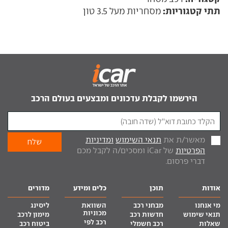
תתי קטגוריות:
מסחריות מעל 3.5 טון
הירשמו לקבלת עדכונים ומבצעים בעולם הרכב
מאשר/ת את
תנאי השימוש
ומדיניות
הפרטיות
של iCar ומסכים/ה לקבל מכם
דברי פרסום.
אודות
תוכן
כלים ומידע
מדורים
מי אנחנו
מבחני רכב
השוואת
ליסינג
מכוניות
תנאי שימוש
חדשות רכב
מימון לרכב
רכב לפי
שאלות
רכב חשמלי
ביטוח רכב