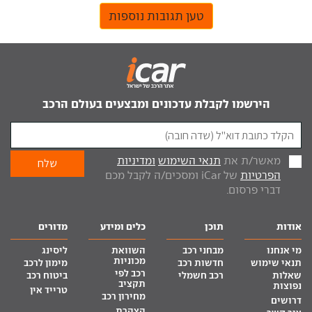
טען תגובות נוספות
הירשמו לקבלת עדכונים ומבצעים בעולם הרכב
מאשר/ת את
תנאי השימוש
ומדיניות
הפרטיות
של iCar ומסכים/ה לקבל מכם
דברי פרסום.
אודות
תוכן
כלים ומידע
מדורים
מי אנחנו
מבחני רכב
השוואת
ליסינג
מכוניות
תנאי שימוש
חדשות רכב
מימון לרכב
רכב לפי
שאלות
רכב חשמלי
ביטוח רכב
תקציב
נפוצות
טרייד אין
מחירון רכב
דרושים
הצהרת