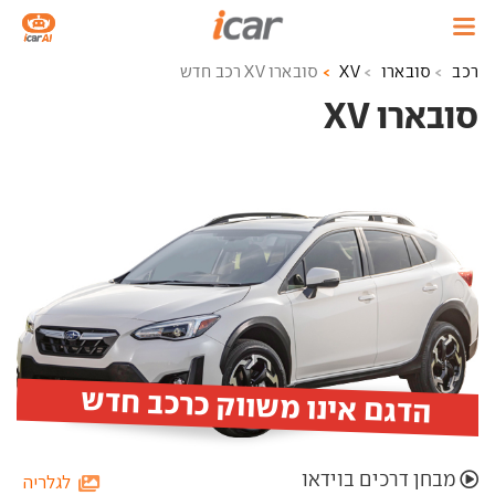
רכב
סובארו
XV
סובארו XV רכב חדש
סובארו XV ‏
הדגם אינו משווק כרכב חדש
מבחן דרכים בוידאו
לגלריה