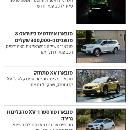
היצרנית היפנית הקטנה חשפה סרטון
טיזר לרכב פנאי חדש,
סובארו איוולטיס בישראל: 8
מושבים ב-300,000 שקלים
סובארו משיקה בישראל את האיוולטיס,
רכב פנאי גדול ויקר
סובארו XV מתחזק
סובארו מציגה מתיחת פנים קלה ל-XV
קרוסטרק, שמקבל גם את
סובארו פורסטר ו-XV מקבלים וו
גרירה
חודשים ארוכים מאז תחילת השיווק