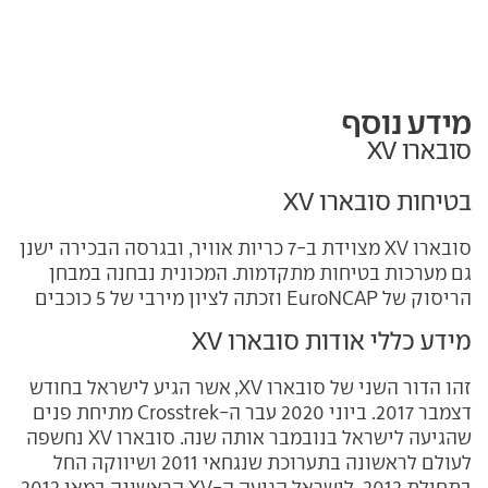
מידע נוסף
סובארו XV
בטיחות סובארו XV
סובארו
XV
מצוידת ב-7 כריות אוויר, ובגרסה הבכירה ישנן
גם מערכות בטיחות מתקדמות. המכונית נבחנה במבחן
הריסוק של EuroNCAP וזכתה לציון מירבי של 5 כוכבים
מידע כללי אודות סובארו XV
זהו הדור השני של סובארו XV, אשר הגיע לישראל בחודש
דצמבר 2017. ביוני 2020 עבר ה-Crosstrek מתיחת פנים
שהגיעה לישראל בנובמבר אותה שנה. סובארו
XV
נחשפה
לעולם לראשונה בתערוכת שנגחאי 2011 ושיווקה החל
בתחילת 2012. לישראל הגיעה ה-XV הראשונה במאי 2012.