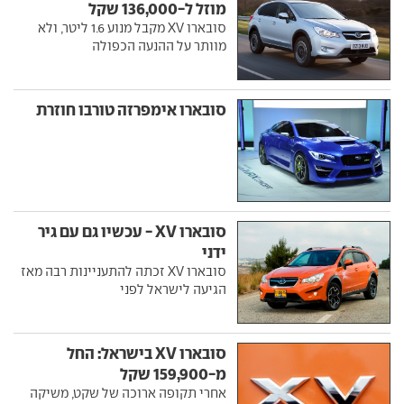
מוזל ל-136,000 שקל
סובארו XV מקבל מנוע 1.6 ליטר, ולא
מוותר על ההנעה הכפולה
סובארו אימפרזה טורבו חוזרת
סובארו XV - עכשיו גם עם גיר
ידני
סובארו XV זכתה להתעניינות רבה מאז
הגיעה לישראל לפני
סובארו XV בישראל: החל
מ-159,900 שקל
אחרי תקופה ארוכה של שקט, משיקה