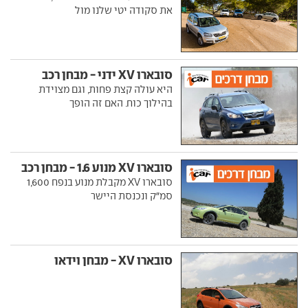
את סקודה יטי שלנו מול
סובארו XV ידני - מבחן רכב
היא עולה קצת פחות, וגם מצוידת
בהילוך כוח. האם זה הופך
סובארו XV מנוע 1.6 - מבחן רכב
סובארו XV מקבלת מנוע בנפח 1,600
סמ"ק ונכנסת היישר
סובארו XV - מבחן וידאו