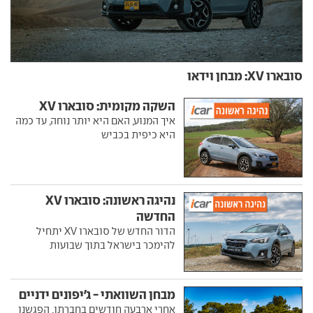
סובארו XV: מבחן וידאו
השקה מקומית: סובארו XV
איך המנוע, האם היא יותר נוחה, עד כמה
היא כיפית בכביש
נהיגה ראשונה: סובארו XV
החדשה
הדור החדש של סובארו XV יתחיל
להימכר בישראל בתוך שבועות
מבחן השוואתי - ג'יפונים ידניים
אחרי ארבעה חודשים בחברתו, הפגשנו