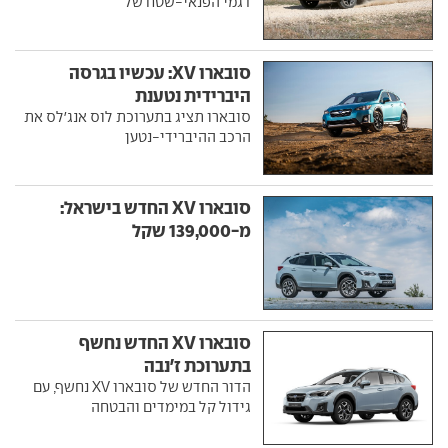
דגמי הפנאי-שטח של
סובארו XV: עכשיו בגרסה
היברידית נטענת
סובארו תציג בתערוכת לוס אנג'לס את
הרכב ההיברידי-נטען
סובארו XV החדש בישראל:
מ-139,000 שקל
סובארו XV החדש נחשף
בתערוכת ז'נבה
הדור החדש של סובארו XV נחשף, עם
גידול קל במימדים והבטחה