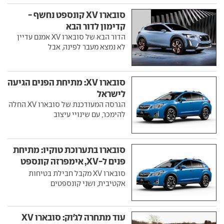
סובארו XV קונספט נחשף -
קדימון לדור הבא
הדור הבא של סובארו XV אמנם עדיין
לא נמצא מעבר לפינה, אבל
סובארו XV: מתיחת הפנים הגיעה
לישראל
הגרסה המעודכנת של סובארו XV החלה
להימכר, עם שינויי עיצוב
סובארו בתערוכת טוקיו: מתיחת
פנים ל-XV, אימפרזה קונספט
ועוד
סובארו XV מקבל חבילת בטיחות
אקטיבית, ושני קונספטים
עוד מתחרה לג'וק: סובארו XV