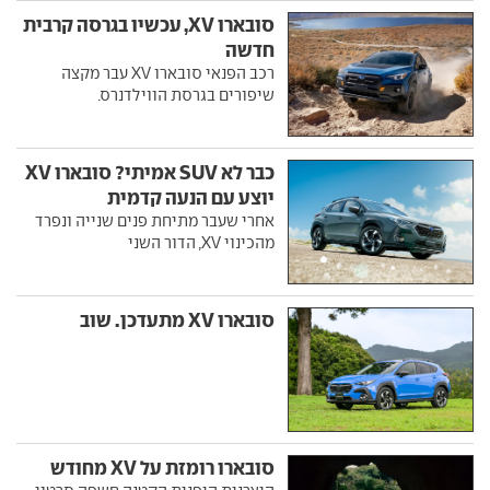
סובארו XV, עכשיו בגרסה קרבית
חדשה
רכב הפנאי סובארו XV עבר מקצה
שיפורים בגרסת הווילדנרס.
כבר לא SUV אמיתי? סובארו XV
יוצע עם הנעה קדמית
אחרי שעבר מתיחת פנים שנייה ונפרד
מהכינוי XV, הדור השני
סובארו XV מתעדכן. שוב
סובארו רומזת על XV מחודש