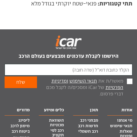
תתי קטגוריות:
פנאי-שטח יוקרתי בגודל מלא
הירשמו לקבלת עדכונים ומבצעים בעולם הרכב
מאשר/ת את
תנאי השימוש
ומדיניות
הפרטיות
של iCar ומסכים/ה לקבל מכם
דברי פרסום.
אודות
תוכן
כלים ומידע
מדורים
מי אנחנו
מבחני רכב
השוואת
ליסינג
מכוניות
תנאי שימוש
חדשות רכב
מימון לרכב
רכב לפי
שאלות
רכב חשמלי
ביטוח רכב
תקציב
נפוצות