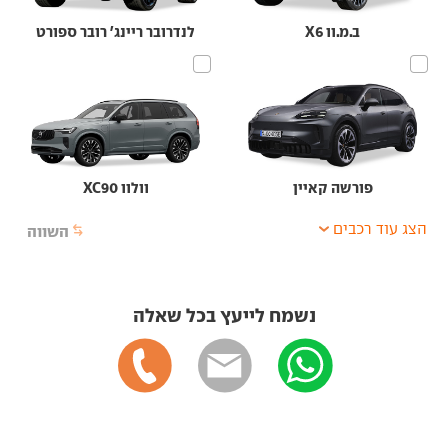
ב.מ.וו X6
לנדרובר ריינג' רובר ספורט
פורשה קאיין
וולוו XC90
הצג עוד רכבים
השווה
נשמח לייעץ בכל שאלה