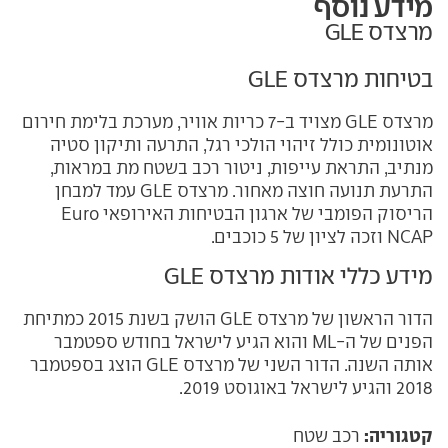
מידע נוסף
מרצדס GLE
בטיחות מרצדס GLE
מרצדס GLE מצויד ב-7 כריות אוויר, מערכת בלימת חירום
אוטונומית כולל זיהוי הולכי רגל, התרעה ותיקון סטיה
מנתיב, התראת עייפות, ניטור רכב בשטח מת במראות,
התרעת תנועה חוצה מאחור. מרצדס GLE עמד למבחן
הריסוק הפומבי של ארגון הבטיחות האירופאי Euro
NCAP וזכה לציון של 5 כוכבים.
מידע כללי אודות מרצדס GLE
הדור הראשון של מרצדס GLE הושק בשנת 2015 כמתיחת
הפנים של ה-ML והוא הגיע לישראל בחודש ספטמבר
אותה השנה. הדור השני של מרצדס GLE הוצג בספטמבר
2018 והגיע לישראל באוגוסט 2019.
קטגוריה:
רכב שטח