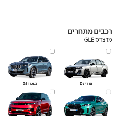
רכבים מתחרים
מרצדס GLE
אודי Q7
ב.מ.וו X5