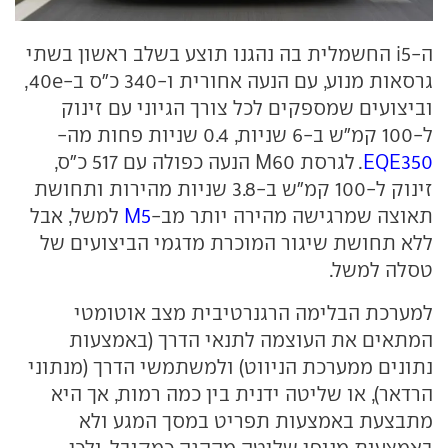
ה-i5 החשמלית בה נהגנו תוצע בשלב ראשון בשתי
גרסאות מנוע, עם הנעה אחורית ו-340 כ"ס ב-40e,
וביצועים שמספקים לכל צורך הגיוני עם זינוק
ל-100 קמ"ש ב-6 שניות, 0.4 שניות פחות מה-
EQE350
. לגרסת M60 הנעה כפולה עם 517 כ"ס,
זינוק ל-100 קמ"ש ב-3.8 שניות מהירות ותחושת
תאוצה שמרגישה מהירה יותר מב-
M5
למשל, אבל
ללא תחושת שיגור המוכרת מדגמי הביצועים של
טסלה למשל.
למערכת הבלימה הרגנרטיבית מצב אוטומטי
המתאים את העוצמה לתנאי הדרך (באמצעות
נתונים ממערכת הניווט) ולמשתמשי הדרך (מנתוני
הרדאר), או שליטה ידנית בין כמה רמות, אך היא
מתבצעת באמצעות תפריט במסך המגע ולא
באמצעות מנופי שליטה מההגה כמקובל, ולכן