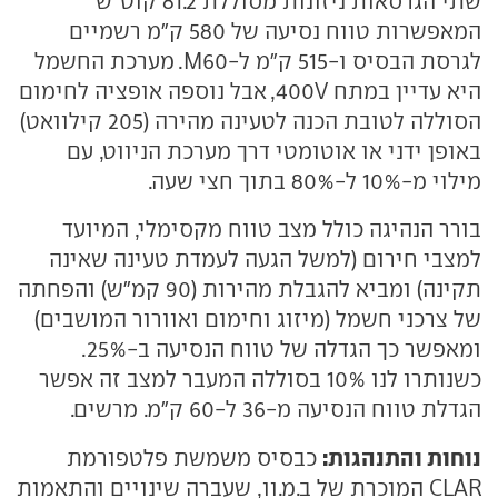
שתי הגרסאות ניזונות מסוללת 81.2 קוט"ש
המאפשרות טווח נסיעה של 580 ק"מ רשמיים
לגרסת הבסיס ו-515 ק"מ ל-M60. מערכת החשמל
היא עדיין במתח 400V, אבל נוספה אופציה לחימום
הסוללה לטובת הכנה לטעינה מהירה (205 קילוואט)
באופן ידני או אוטומטי דרך מערכת הניווט, עם
מילוי מ-10% ל-80% בתוך חצי שעה.
בורר הנהיגה כולל מצב טווח מקסימלי, המיועד
למצבי חירום (למשל הגעה לעמדת טעינה שאינה
תקינה) ומביא להגבלת מהירות (90 קמ"ש) והפחתה
של צרכני חשמל (מיזוג וחימום ואוורור המושבים)
ומאפשר כך הגדלה של טווח הנסיעה ב-25%.
כשנותרו לנו 10% בסוללה המעבר למצב זה אפשר
הגדלת טווח הנסיעה מ-36 ל-60 ק"מ. מרשים.
נוחות והתנהגות:
כבסיס משמשת פלטפורמת
CLAR המוכרת של ב.מ.וו, שעברה שינויים והתאמות