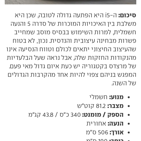
סיכום:
ה-i5 היא הפתעה גדולה לטובה, שכן היא
משלבת בין האיכויות המוכרות של סדרה 5 והנעה
חשמלית, למרות השימוש בבסיס מוסב שמחייב
פשרות מבחינה עיצובית והנדסית. נכון, לא בטוח
שהעיצוב החיצוני יתאים לכולם וטווח הנסיעה אינו
מהנקודות החזקות שלה, אבל נראה שעל הבלעדיות
של מרצדס בקטגוריה יש כעת איום גדול מאי פעם.
המפגש בניהם צפוי להיות אחד מהקרבות הגדולים
של השנה.
מנוע:
חשמלי
מצבר:
81.2 קוט"ש
הספק / מומנט:
340 כ"ס / 43.8 קג"מ
הנעה:
אחורית
אורך:
506 ס"מ
רוחב:
190 ס"מ