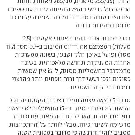
החתך (255/35 מלפנים, 285/30 מאחור), נוחות
הנסיעה על כבישי ההשקה הייתה טובה, עם ספיגת
שיבושים טובה במהירות נמוכה ושמירה על מרכב
מרוסן במהירות גבוהה.
רכבי המבחן צוידו בהיגוי אחורי אקטיבי (2.5
מעלות) המצמצם את רדיוס הסיבוב ב-0.7 מטר (11.7
מטר) ופועל באופן חלק וטבעי, בשונה ממערכות
אחרות המעניקות תחושה מלאכותית. בשונה
מהמקובל בחשמליות מסוגה, ל-i5 אין שמשות
כפולות ולכן רעשי דרך ורוח נוכחים יותר מהרצוי
במכונית יוקרה חשמלית.
סדרה 5 מצאה עצמה תמיד בצמרת הקטגוריה בכל
הקשור ליכולת דינמית, וה-i5 החשמלית לא יוצאת
דופן מבחינה זו. האחיזה גבוהה מאוד, עם נכונות
מרשימה לשינוי כיוון, מבלי לוותר על 'ההתכווצות
מסביב לנהג" והרגשה כי מדובר במכונית קטנה