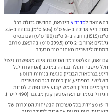
בהשוואה ל
סדרה 5
היוצאת, החדשה גדולה בכל
ממד. היא ארוכה ב-9.5 ס"מ (506 ס"מ), גבוהה ב-3.5
ס"מ (151.5), רחבה ב-3 ס"מ (190 ס"מ) ועם בסיס
גלגלים ארוך ב-2 ס"מ (299.5 ס"מ). בהתאם, מרחב
המחיה ליושבים מאחור טוב מבעבר.
עם זאת, הפלטפורמה המוסבת אינה מאפשרת ניצול
חלל מיטבי ותעלה גבוהה במרכב (המיועדת לגל
הינע בגרסאות הבנזין) פוגעת בנוחות הנוסע
השלישי. במפתיע, אין כיסים בגב המושבים
הקדמיים וחלון השמש קבוע אינו נפתח. למרות
הגידול בממדים תא המטען קטן מבעבר (490 ליטר).
ה-i5 מצוידת בכל מערכות הבטיחות המוכרות של
היצרנית, כעת גם עם אפשרות למעבר נתיב