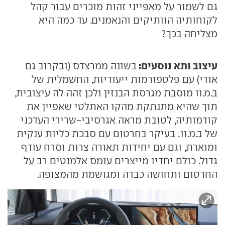
גם לשמור על מאפייני זהות מוכרים עבור קהל
לקוחותיה הוותיקים והנאמנים. עד כמה היא
מצליחה בכך?
עיצוב ותא נוסעים:
בשונה ממרצדס (ובקרוב גם
אודי) עם פלטפורמות ייעודיות, החשמלית של
ב.מ.וו מוסבת מגרסת הבנזין ולכן זהה לה עיצובית,
תוך שהיא מתנתקת מהקו האתלטי שאפיין את
קודמותיה, לטובת מראה אגרסיבי-שרירי העדכני
של ב.מ.וו. בעיקר בחרטום עם סבכת כליות ענקית
ומוארת, וגם עם יחידות תאורה צרות וסרח עודף
גדול. כולם יחדיו מייצרים עומס אלמנטים רב על
החרטום ותחושה כבדה ומגושמת מהמצופה.