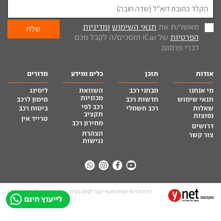
מאשר/ת את
תנאי השימוש
ומדיניות
הפרטיות
של iCar ומסכים/ה לקבל מכם
דברי פרסום.
אודות
תוכן
כלים ומידע
מדורים
מי אנחנו
מבחני רכב
השוואת
ליסינג
מכוניות
תנאי שימוש
חדשות רכב
מימון לרכב
רכב לפי
שאלות
רכב חשמלי
ביטוח רכב
תקציב
נפוצות
טרייד אין
מחירון רכב
דרושים
הצהרת
צור קשר
נגישות
כל הזכויות שמורות אי-קאר 2007 בע”מ
site by tq.soft
לייעוץ חינם