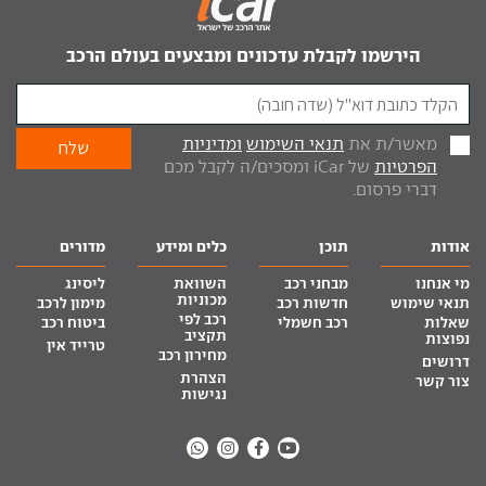
הירשמו לקבלת עדכונים ומבצעים בעולם הרכב
מאשר/ת את
תנאי השימוש
ומדיניות
הפרטיות
של iCar ומסכים/ה לקבל מכם
דברי פרסום.
אודות
תוכן
כלים ומידע
מדורים
מי אנחנו
מבחני רכב
השוואת
ליסינג
מכוניות
תנאי שימוש
חדשות רכב
מימון לרכב
רכב לפי
שאלות
רכב חשמלי
ביטוח רכב
תקציב
נפוצות
טרייד אין
מחירון רכב
דרושים
הצהרת
צור קשר
נגישות