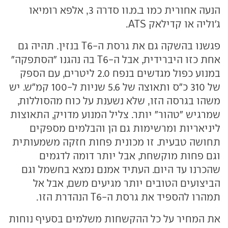
הנעה אחורית כמו ב.מ.וו סדרה 3, אלפא רומיאו
ג'וליה או קדילאק ATS.
פגשנו בהשקה גם את גרסת ה-T6 בנזין. תהיה גם
אחת כזו היברידית, אבל ה-T6 בה נהגנו "הסתפקה"
במנוע כפול מגדשים בנפח 2.0 ליטרים, עם הספק
של 310 כ"ס ותאוצה של 5.6 שניות ל-100 קמ"ש. יש
משהו בגרסה הזו, שלא נשענת על כוח מהסוללות,
שמרגיש "טהור" יותר. צליל המנוע מדויק, התאוצות
ליניאריות ומרשימות גם הן והבלמים מספקים
תחושה טבעית. זו מכונית פחות חזקה משמעותית
וגם פחות מוקשחת, אבל יותר דומה לדגמים
שהכרנו עד היום. העתיד אמנם נמצא בחשמל וגם
הביצועים הטובים יותר מגיעים משם, אבל אל
תמהרו להספיד את גרסת ה-T6 הנהדרת הזו.
את המחיר על כל ההקשחות משלמים בסעיף נוחות