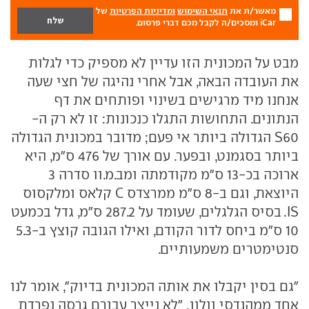
מאשר/ת את
תנאי השימוש
ומדיניות הפרטיות
של
iCar ומסכים/ה לקבל מכם דברי פרסום.
מבט על המכונית הזו עדיין לא מספיק כדי לגלות
את העובדה הבאה, אבל אחרי נהיגה של חצי שעה
אנחנו מיד מרגישים בשינוי ופותחים את דף
הנתונים. התחושות התגלו כנכונות: זו לא רק ה-
S60 הגדולה ביותר אי פעם; מדובר במכונית הגדולה
ביותר בסגמנט, ובפער. עם אורך של 476 ס"מ, היא
ארוכה בכ-13 ס"מ מקודמתה ומב.מ.וו סדרה 3
היוצאת, וגם ב-8 ס"מ ממרצדס C קלאס ומלקסוס
IS. בסיס הגלגלים, שעומד על 287.2 ס"מ, גדל בכמעט
10 ס"מ ביחס לדור הקודם, ואילו הגובה קוצץ ב-5.3
סנטימטרים משמעותיים.
"גם בסין יקבלו את אותה המכונית בדיוק", אומר לנו
אחד ממהנדסי וולוו. "לא נייצר עבורם גרסה נפרדת