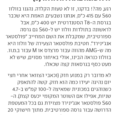
רגע, מה?! בדקנו, זו לא טעות הקלדה. נהגנו בוולוו
S60 עם 415 כ"ס, אנחנו נשבעים. האמת היא שכבר
בגרסת ה-T8 הסטנדרטית יש 400 כ"ס, אבל
לראשונה בתולדות וולוו יש ל-S60 גם גרסה
ספורטיבית, שמקבלת את השם המחייב "פולסטאר
אנג'ינירד". חטיבת פולסטאר הצעירה של וולוו היא
מה ש-AMG מהווה עבור מרצדס או M עבור ב.מ.וו.
בוולוו כנראה הבינו, אולי באיחור מסוים, שיש לא
מעט כסף בגרסאות קצה שכאלו.
לא מדובר רק במנוע חזק (וכאבי הצוואר אחרי חצי
יום נהיגה יעידו כמה הוא חזק. קשה להתאפק
כשנוהגים במכונית שמאיצה ל-100 קמ"ש ב-4.7
שניות, אפילו אם השוטר המקומי יכעס קצת). ה-
S60 פולסטאר אנג'ינירד מצוידת גם בכל המעטפת
הדרושה עבור גרסה ספורטיבית. מתוך חישוקי 20