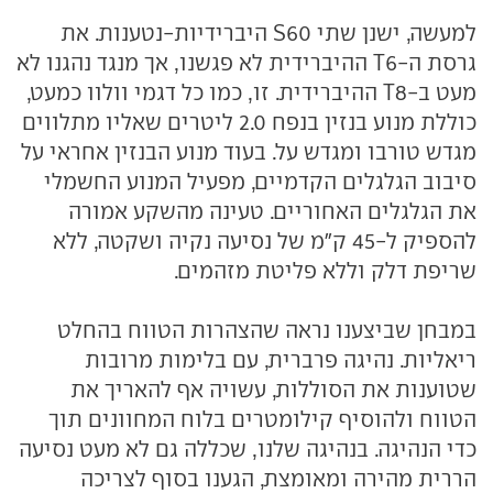
למעשה, ישנן שתי S60 היברידיות-נטענות. את
גרסת ה-T6 ההיברידית לא פגשנו, אך מנגד נהגנו לא
מעט ב-T8 ההיברידית. זו, כמו כל דגמי וולוו כמעט,
כוללת מנוע בנזין בנפח 2.0 ליטרים שאליו מתלווים
מגדש טורבו ומגדש על. בעוד מנוע הבנזין אחראי על
סיבוב הגלגלים הקדמיים, מפעיל המנוע החשמלי
את הגלגלים האחוריים. טעינה מהשקע אמורה
להספיק ל-45 ק"מ של נסיעה נקיה ושקטה, ללא
שריפת דלק וללא פליטת מזהמים.
במבחן שביצענו נראה שהצהרות הטווח בהחלט
ריאליות. נהיגה פרברית, עם בלימות מרובות
שטוענות את הסוללות, עשויה אף להאריך את
הטווח ולהוסיף קילומטרים בלוח המחוונים תוך
כדי הנהיגה. בנהיגה שלנו, שכללה גם לא מעט נסיעה
הררית מהירה ומאומצת, הגענו בסוף לצריכה