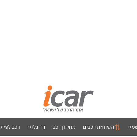
מלי
השוואת רכבים
מחירון רכב
דו-גלגלי
רכב לפי ק