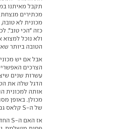
תקבל מאיתנו במב
מכתירים מנצחת ב
מכונית לא טובה, 
כזה "הכי טוב". ל
ולא נוכל למצוא 
הטובה ביותר שאפ
אבל אם יש מכוני
עשרות שנים שיצר
הדגל שלה את הטכ
אותה למכונית הנ
מכולן. באופן מסו
של ה-S קלאס גם לרכבים עממיים.
אז הא
פחות מושלמת, וא