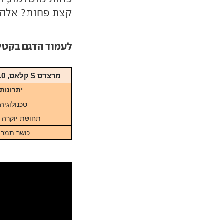
קצת פחות? אלה 
לעמוד הדגם בקטלוג ar
מרצדס S קלאס
, 3.0 ל' בנזין, אוט' 9 הילוכים, 435 כ"ס, מ-
יתרונות
טכנולוגיה
תחושת יוקרה 
כושר תמרון