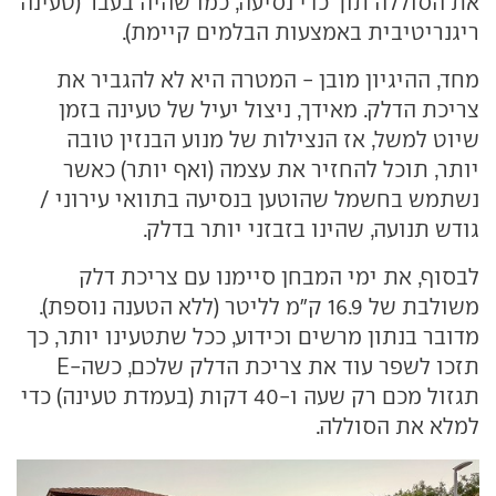
את הסוללה תוך כדי נסיעה, כמו שהיה בעבר (טעינה
ריגנריטיבית באמצעות הבלמים קיימת).
מחד, ההיגיון מובן - המטרה היא לא להגביר את
צריכת הדלק. מאידך, ניצול יעיל של טעינה בזמן
שיוט למשל, אז הנצילות של מנוע הבנזין טובה
יותר, תוכל להחזיר את עצמה (ואף יותר) כאשר
נשתמש בחשמל שהוטען בנסיעה בתוואי עירוני /
גודש תנועה, שהינו בזבזני יותר בדלק.
לבסוף, את ימי המבחן סיימנו עם צריכת דלק
משולבת של 16.9 ק"מ לליטר (ללא הטענה נוספת).
מדובר בנתון מרשים וכידוע, ככל שתטעינו יותר, כך
תזכו לשפר עוד את צריכת הדלק שלכם, כשה-E
תגזול מכם רק שעה ו-40 דקות (בעמדת טעינה) כדי
למלא את הסוללה.