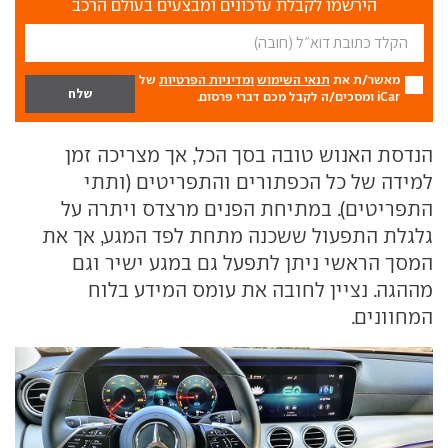
הירשמו לקבלת עדכונים ומבצעים בעולם הרכב
מאשר/ת את
תנאי השימוש
ומדיניות הפרטיות
של
iCar ומסכים/ה לקבל מכם דברי פרסום.
הנדסת האנוש טובה בסך הכל, אך מצריכה זמן
למידה של כל הכפתורים והתפריטים (ותתי
התפריטים). במתיחת הפנים מרצדס ויתרה על
גלגלת התפעול ששכנה מתחת לפד המגע, אך את
המסך הראשי ניתן לתפעל גם במגע ישיר וגם
מההגה. נציין לחובה את עומס המידע בלוח
המחוונים.