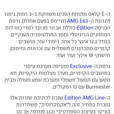
ה-E קלאס מתוחת הפנים משווקת ב-3 רמות גימור
(לגרסת ה-
AMG E63
נתייחס בפעם אחרת). גרסת
הכניסה
Edition
כוללת אבזור מכובד למדי כמו לוח
המחוונים הדיגיטלי ומסך המולטימדיה הענקיים
בגודל 12.3 אינץ' כל אחד, ריפודי עור, מושבים
קדמיים מתכווננים חשמלית עם זכרונות וחימום,
חישוקי 18 אינץ' ועוד ועוד.
גרסת ה-
Exclusive
מוסיפה מערכת עיסוי
במושבים הקדמיים, מערך מצלמות היקפיות, תא
מטען עם תפעול חשמלי ומערכת שמע מעולה מבית
Burmester עם 13 רמקולים.
ה-
Edition AMG Line
שנכון לכתיבת שורות אלו
נמכרת במחיר זהה ל"אקסקלוסיב", משתדרגת
בעיקר בעיצוב הספורטיבי ובגג פנורמי, אך גם