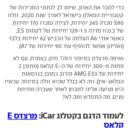
כדי לסבר את האוזן, שימו לב לנתוני המכירות של
קטגוריית הסאלון בישראל לאורך שנת 2020. וולוו
S90 מכרה 245 יחידות, לצידה נמכרו 170 יחידות
של ב.מ.וו סדרה 5 ו-129 יחידות של לקסוס ES,
כאשר אודי A6 העלתה על הכביש 62 יחידות בלבד
(ואליהן אפשר להוסיף עוד 90 יחידות של A7).
ואיפה מרצדס בסיפור הזה? חזק בצמרת, עם לא
פחות מ-300 יחידות של ה-E קלאס (מתוכן 2
יחידות של AMG E53 והרוב כמובן בגרסאות
הפלאג-אין). וזה לא בגלל שהיא זולה במיוחד. עכשיו
היא מגיעה אלינו למבחן לאחר שעברה מתיחת
פנים. מה התחדש ומה לא?
לעמוד הדגם בקטלוג iCar:
מרצדס E
קלאס