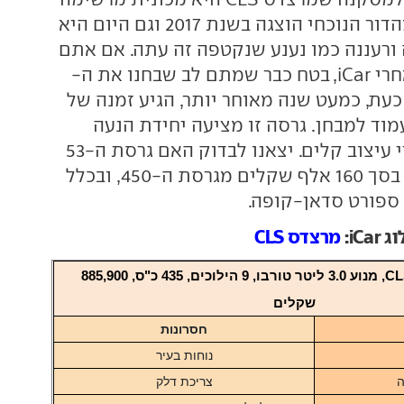
למראה. ה-CLS מהדור הנוכחי הוצגה בשנת 2017 וגם היום היא
ה ורעננה כמו נענע שנקטפה זה עתה. אם אתם
מאלו שעוקבים אחרי iCar, בטח כבר שמתם לב שבחנו את ה-
C בגרסת 450. כעת, כמעט שנה מאוחר יותר, הגיע זמנה של
 53 AMG לעמוד למבחן. גרסה זו מציעה יחידת הנעה
חזקה יותר ושינויי עיצוב קלים. יצאנו לבדוק האם גרסת ה-53
שווה את ההפרש בסך 160 אלף שקלים מגרסת ה-450, ובכלל
 ספורט סדאן-קופה.
iC:
מרצדס CLS
מרצדס CLS53 AMG, מנוע 3.0 ליטר טורבו, 9 הילוכים, 435 כ"ס, 885,900
שקלים
חסרונות
נוחות בעיר
ה
צריכת דלק