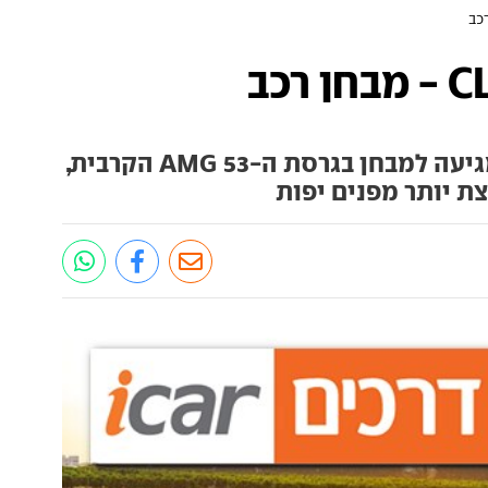
ה-CLS היפהפיה של מרצדס מגיעה למבחן בגרסת ה-53 AMG הקרבית,
 יותר מפנים יפות