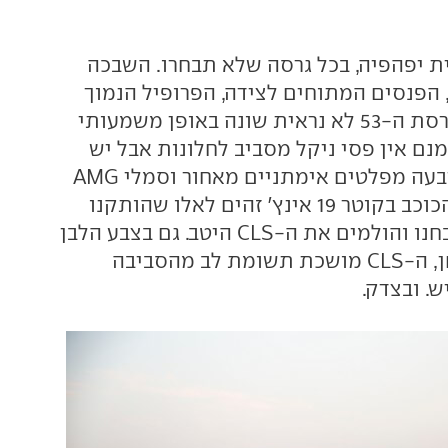
מכונית יפהפיה, בכל גרסה שלא תבחרו. השבכה
הפנסים המתוחים לצידה, הפרופיל הנמוך
והמהיר למראה. גרסת ה-53 לא נראית שונה באופן משמעותי
ת ה-450: אמנם אין פסי ניקל מסביב לחלונות אבל יש
ספוילר אחורי, ארבעה מפלטים אימתניים מאחור וסמלי AMG
למכביר. חישוקי הכוכב בקוטר 19 אינץ' זהים לאלו שהותקנו
בגרסת ה-450 שבחנו והולמים את ה-CLS היטב. גם בצבע הלבן
של מכונית המבחן, ה-CLS מושכת תשומת לב מהסביבה
. ובצדק.