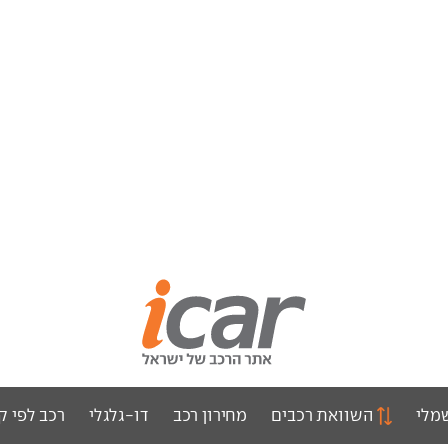
מלי
השוואת רכבים
מחירון רכב
דו-גלגלי
רכב לפי ק