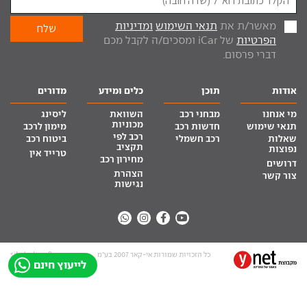
מאשר/ת את
תנאי השימוש
ומדיניות
הפרטיות
של iCar ומסכים/ה לקבל מכם
דברי פרסום.
אודות
תוכן
כלים ומידע
מדורים
מי אנחנו
מבחני רכב
השוואת
ליסינג
מכוניות
תנאי שימוש
חדשות רכב
מימון לרכב
רכב לפי
שאלות
רכב חשמלי
ביטוח רכב
תקציב
נפוצות
טרייד אין
מחירון רכב
דרושים
הצהרת
צור קשר
נגישות
כל הזכויות שמורות אי-קאר 2007 בע”מ
site by tq.soft
לייעוץ חינם