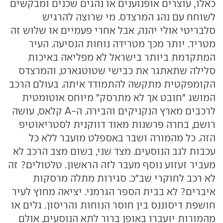
כאלו, עוצרים אופנוענים או נהגים שכנים ומבקשים
לשוחח עם נהג המרצדס. מי שרוצה להרגיש
סלבריטי אולי יהנה, אבל אחרי פעמיים או שלוש זה
מטריד. יותר מכך מטרידה נוחות הנסיעה. העיר
המתקדמת ביותר בישראל לא מפליאה באיכות
סלילה שתאתגר את כבישי שטוטגארט, והמרצדס
הקומפקטית מתקשה להתמודד איתה. בעולם הרכב
המושג "חובט אך לא מתרסק" מיוחס אוטומטית
לרכבים מארץ הנקניקים והבירה. ה-A קלאס, עושה
רושם, בחרה פרשנות מאוד דווקנית לסטריאוטיפ
הזה. כל מהמורה ושבר באספלט מועבר ללא כל
עכבות לגב הנוסעים. מצד שני, בשום מצב הרכב לא
מעביר זעזוע נוסף מעבר לזה הראשון. טלטולים? זה
לא רכב לחוקרי שב"כ. סגירות מתלה מרסקות
איברים? לא בבית הספר הגרמני. יציאה מחוץ לעיר
חושפת דיסוננס בין חוסר הנוחות והריסון. גלים או
מהמורות יועברו באופן ברור לתא הנוסעים, אולם