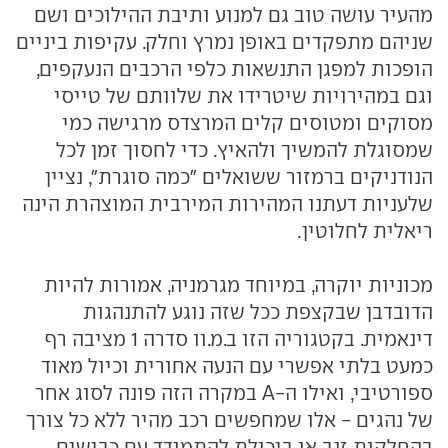
מהעיר עושה טוב גם למנוע ותיבת ההילוכים ושם
שניהם מתפקדים באופן נמרץ וחלק. עקיפות ביניים
הופכות למפגן התנשאות כלפי הרכבים הנעקפים,
וגם במהירויות שיטרידו את שלוותם של טייסי
מסוקים ומטוסים קלים המרצדס מרגישה כמי
שמסוגלת להמשיך ולהאיץ. כדי לחסוך זמן לכל
הנודניקים ברמזור ששואלים "כמה סוגרת", נציין
שלעניות דעתנו המהירות המירבית המוצהרת הינה
ריאלית לחלוטין.
מכוניות יוקרה, במיוחד מגרמניה, אמורות להיות
הדובדבן שבקצפת ככל שזה נוגע להתנהגות
דינאמית. בקטגוריה הזו ב.מ.וו סדרה 1 מציבה רף
כמעט בלתי אפשרי עם הנעה אחורית וכיול מאוד
ספורטיבי, ואילו ה-A במקרה הזה פונה לסוג אחר
של נהגים - אלו שמחפשים רכב מהיר ללא כל צורך
בהחלקות זנב או ביכולת להתמודד עם כבישים