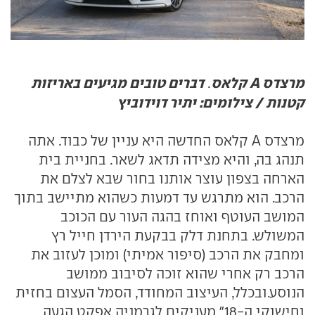
מרצדס A קלאס
דברים טובים מגיעים באריזות
.
קטנות / צילומים: יתיר דוידוביץ
מרצדס A קלאס החדשה היא עניין של כבוד. אתה
תנהג בה, והיא מצידה תדאג לשאר. בחניית בית
הארחה בצפון עוצר אותנו בחור שבא לצלם את
הרכב. הוא מתרגש עד דמעות כשהוא מתיישב בתוך
המושב העוטף ואוחז בהגה העור עם הכוכב
המשולש. בתחנת דלק בבקעת הירדן חייל רץ
ומחבק את הרכב (סיפור אמיתי) ומוכן לעזוב את
הרכב רק אחרי שהוא זוכה לסיבוב ממושב
הנוסע.ובכלל, העיצוב המחודד, הסמל העצום בחזית
וחישוקי ה-18" מעניקים לגרמניה אפקט הגעה