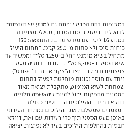
במקומות בהם הכביש נפתח גם למנוע יש הזדמנות
לבוא לידי ביטוי. גרסת המבחן, A200, מצויידת
במנוע 1.6 ליטר עם מגדש טורבו. התוצאה: 156
כוחות סוס ולא פחות מ-25.5 קג"מ. התחום היעיל
מתחיל בשיא מומנט החל ב-1,250 סל"ד וממשיך עד
שיא הספק ב-5,300 סל"ד. תגובת הדוושה מעט
אפאתית (בעיקר במצב ה"אקו" אך גם ב"ספורט")
ויחד עם חוסר נכונות מוחלטת לפעול בתחום
שמתחת לשיא המומנט, מתקבלת יציאה מאוד
הססנית מהמקום. יכול להיות שהאשמה תלוייה
דווקא בתיבת ההילוכים הרובוטית כפולת
המצמדים שמשלבת את ההילוכים במתווה העירוני
באופן מעט הססני תוך כדי רעידות. עם זאת, דווקא
חבטות בהחלפות הילוכים בעיר לא נפוצות. יציאה