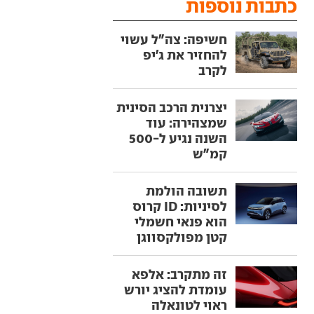
כתבות נוספות
חשיפה: צה"ל עשוי
להחזיר את ג'יפ
לקרב
יצרנית הרכב הסינית
שמצהירה: עוד
השנה נגיע ל-500
קמ"ש
תשובה הולמת
לסיניות: ID קרוס
הוא פנאי חשמלי
קטן מפולקסווגן
זה מתקרב: אלפא
עומדת להציג יורש
ראוי לטונאלה