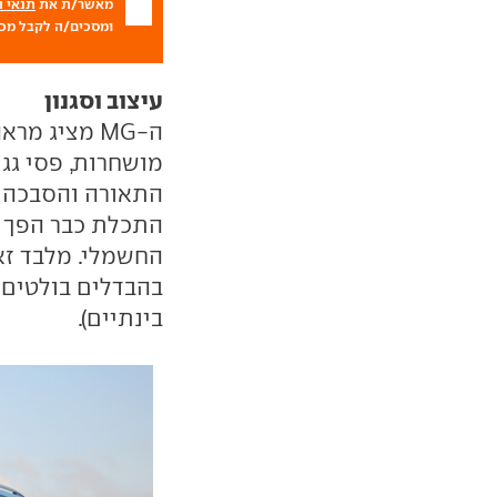
מאשר/ת את
תנאי 
ומסכים/ה לקבל מכם
עיצוב וסגנון
ה-MG מציג מ
מושחרות, פסי גגו
התאורה והסבכה ה
החשמלי. מלבד זא
בהבדלים בולטים ב
בינתיים).