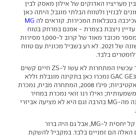
ין מעריציו האדוקים של אילון מאסק לבין
ים לבנזין ולטווח הבלתי מוגבל, היתה כאן
יכבה בטבלאות המכירות. קוראים לה
MG
עדיין ניצבת בצמרת - אמנם במרחק בטוח
מטסלה, אבל עם מספר מכובד מאוד של קרוב ל-1,000 מסירות
בחצי השנה הראשונה של 2021. לא רע בשביל מכונית עם טווח
צריך להודות שעד עכשיו המתחרות לא עשו ל-ZS חיים קשים
במיוחד. סרס 3 ו-GAC GE3 נמכרו כאן בתקינה מוגבלת וללא
מערכות בטיחות אקטיביות; פיג'ו 2008, המתחרה מבית, נמכרת
שמעותית; ואילו רנו זואי נמכרת במחיר
קרוב, אך היא קטנה מה-MG בהרבה וגם היא לא מציעה אביזרי
אז עד עכשיו היה קל יחסית ל-MG, אבל גם היה ברור
האלה הם זמניים בלבד. במקביל להשקת