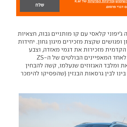
השימוש
ומדיניות הפרטיות
של iCar
 דברי פרסום.
ראה ג'יפוני קלאסי עם קו מותניים גבוה, חצאיות
ן ופגושים שקצת מזכירים מיגון גחון. יחידות
קדמית מזכירות את דגמי מאזדה, וצבע
התכלת כבר הפך לאחד המאפיינים הבולטים של ה-ZS
ת ומלבד האגזוזים שנעלמו, קשה להבחין
ינו לבין גרסאות הבנזין (שהפסיקו להימכר