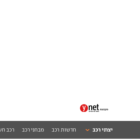
יצרני רכב
חדשות רכב
מבחני רכב
רכב חש