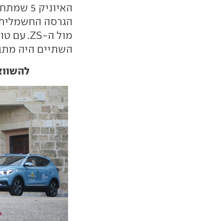
האיוניק 
הגרסה החשמלית
מול ה-ZS
השתיים היה מתב
להשווא