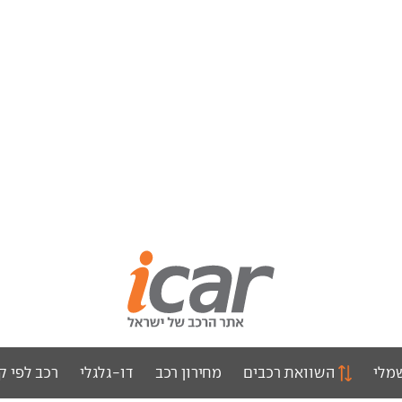
מלי
השוואת רכבים
מחירון רכב
דו-גלגלי
רכב לפי ק