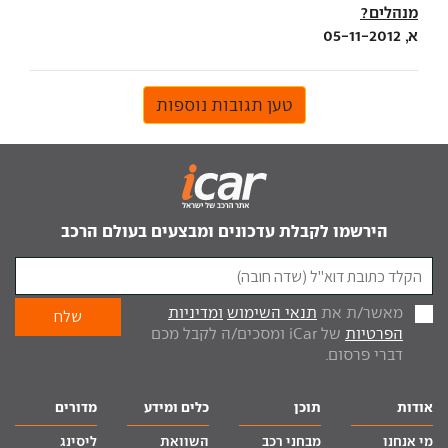
מנהלים?
א, 05-11-2012
טען תגובות נוספות
הירשמו לקבלת עדכונים ומבצעים בעולם הרכב
מאשר/ת את
תנאי השימוש
ומדיניות
הפרטיות
של iCar ומסכים/ה לקבל מכם
דברי פרסום.
אודות
תוכן
כלים ומידע
מדורים
מי אנחנו
מבחני רכב
השוואת
ליסינג