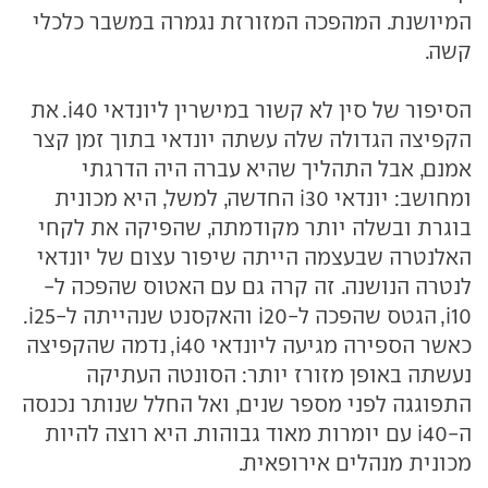
המיושנת. המהפכה המזורזת נגמרה במשבר כלכלי
קשה.
הסיפור של סין לא קשור במישרין ליונדאי i40. את
הקפיצה הגדולה שלה עשתה יונדאי בתוך זמן קצר
אמנם, אבל התהליך שהיא עברה היה הדרגתי
ומחושב: יונדאי i30 החדשה, למשל, היא מכונית
בוגרת ובשלה יותר מקודמתה, שהפיקה את לקחי
האלנטרה שבעצמה הייתה שיפור עצום של יונדאי
לנטרה הנושנה. זה קרה גם עם האטוס שהפכה ל-
i10, הגטס שהפכה ל-i20 והאקסנט שנהייתה ל-i25.
כאשר הספירה מגיעה ליונדאי i40, נדמה שהקפיצה
נעשתה באופן מזורז יותר: הסונטה העתיקה
התפוגגה לפני מספר שנים, ואל החלל שנותר נכנסה
ה-i40 עם יומרות מאוד גבוהות. היא רוצה להיות
מכונית מנהלים אירופאית.