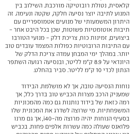
קלאסית, נטולת רובוטיקה מורכבת. השילוב בין
המנוע לתיבה יוצר נסיעה חלקה, שקטה ונעימה. זה
היתרון המשמעותי של מנועים אטמוספריים עם
תיבות אוטומטיות פשוטות, שכן בכל היבט אחר -
ביצועים, זמינות כוח, צריכת דלק - מנועי הטורבו
עם התיבות הרובוטיות כפולות המצמד עובדים טוב
יותר. במהלך ימי המבחן עמדה צריכת הדלק של
היונדאי על 8.9 ק"מ לליטר, ובנסיעה רגועה השתפר
הנתון לכדי 10 ק"מ לליטר. סביר בהחלט.
נוחות הנסיעה טובה, אך לא מושלמת. הבידוד
שמעניק הרכב מצרות הכביש טוב בדרך כלל, אך
רמה כזאת של בידוד נותנות גם כמה מהמכוניות
המשפחתיות. מי שרוצה לשדרג את המכונית שלו
בסעיף הנוחות יהיה מרוצה מה-i40, אך גם מרנו
פלואנס שעולה כמה עשרות אלפים פחות. בכביש