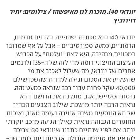
יונדאי i40. מוכרת לנו מאיפשהו / צילומים: יתיר
דוידוביץ
יונדאי i40 היא מכונית יפהפייה. הקווים זורמים,
הרמוניים, כמעט ספורטיביים - אבל על אף שמדובר
במכונית מרהיבה, היא קצת "נעלמת" על הכביש.
העיצוב החיצוני דומה מדי לזה של ה-i35 ולדגמים
אחרים של יונדאי, מה שעלול לאכזב את מי
שהשקיע את הסכום וגילה למחרת שהשכן שילם
40,000 שקל פחות עבור רכב שנראה כמעט זהה.
גרסת הסטיישן, אגב, מתקנת את הרושם והיא
נראית הרבה יותר מושכת. שילוב הצבעים הבהיר
של תא הנוסעים משרה אווירה נעימה מאוד, ואיכות
החומרים הגבוהה נראית כאילו הגיעה מרכב יוקרתי
יותר. אם לפני שנתיים כתבנו שיונדאי i30 צריכה
להדאיג את טויוטה קורולה, אז כיום ניתן לומר שה-