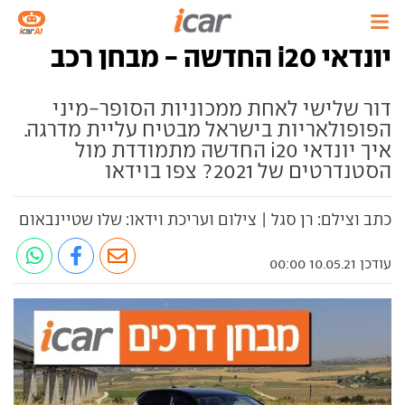
יונדאי i20 החדשה - מבחן רכב
דור שלישי לאחת ממכוניות הסופר-מיני
הפופולאריות בישראל מבטיח עליית מדרגה.
איך יונדאי i20 החדשה מתמודדת מול
הסטנדרטים של 2021? צפו בוידאו
כתב וצילם: רן סגל | צילום ועריכת וידאו: שלו שטיינבאום
עודכן 10.05.21 00:00