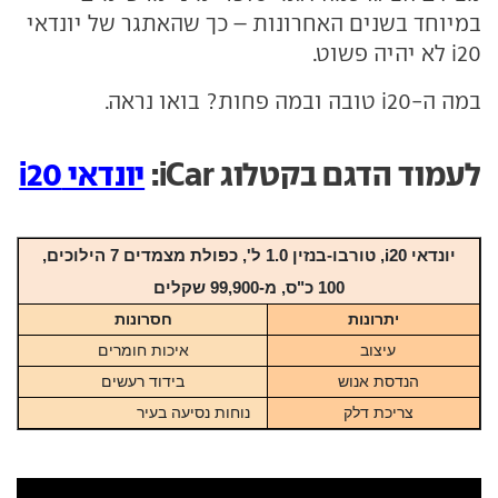
במיוחד בשנים האחרונות – כך שהאתגר של יונדאי
i20 לא יהיה פשוט.
במה ה-i20 טובה ובמה פחות? בואו נראה.
לעמוד הדגם בקטלוג iCar:
יונדאי i20
יונדאי i20, טורבו-בנזין 1.0 ל', כפולת מצמדים 7 הילוכים,
100 כ"ס, מ-99,900 שקלים
יתרונות
חסרונות
עיצוב
איכות חומרים
הנדסת אנוש
בידוד רעשים
צריכת דלק
נוחות נסיעה בעיר