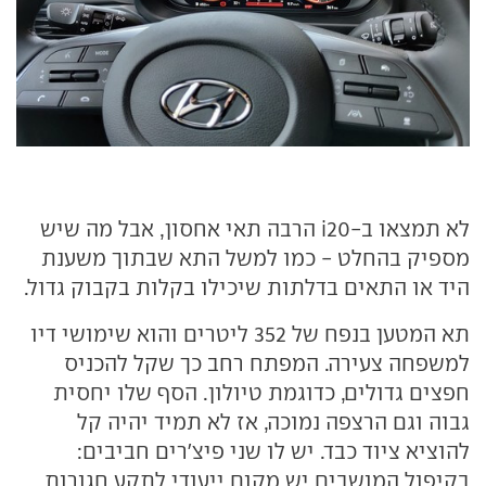
לא תמצאו ב-i20 הרבה תאי אחסון, אבל מה שיש
מספיק בהחלט - כמו למשל התא שבתוך משענת
היד או התאים בדלתות שיכילו בקלות בקבוק גדול.
תא המטען בנפח של 352 ליטרים והוא שימושי דיו
למשפחה צעירה. המפתח רחב כך שקל להכניס
חפצים גדולים, כדוגמת טיולון. הסף שלו יחסית
גבוה וגם הרצפה נמוכה, אז לא תמיד יהיה קל
להוציא ציוד כבד. יש לו שני פיצ'רים חביבים:
בקיפול המושבים יש מקום ייעודי לתקע חגורות