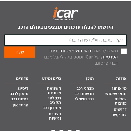
הירשמו לקבלת עדכונים ומבצעים בעולם הרכב
מאשר/ת את
תנאי השימוש
ומדיניות
הפרטיות
של iCar ומסכים/ה לקבל מכם
דברי פרסום.
אודות
תוכן
כלים ומידע
מדורים
מי אנחנו
מבחני רכב
השוואת
ליסינג
מכוניות
תנאי שימוש
חדשות רכב
מימון לרכב
רכב לפי
שאלות
רכב חשמלי
ביטוח רכב
תקציב
נפוצות
טרייד אין
מחירון רכב
דרושים
הצהרת
צור קשר
נגישות