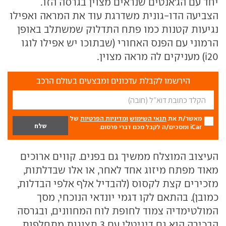
יחד עם הג'אנטים שנראים מצוין בגרסה הזו.
הצביעה הדו-גונית משדרגת עוד את המראה ואפילו
נגיעות קטנות כמו פתח התדלוק שמשתלב באופן
הרמוני עם הפנס האחורי (שבתוכו יש אפילו לוגו
i20) מעניקים לה מראה מצוין.
הירשמו לקבלת עדכונים ומבצעים בעולם הרכב
מאשר/ת את
תנאי השימוש
ומדיניות הפרטיות
של
iCar ומסכים/ה לקבל מכם דברי פרסום.
העיצוב המוצלח ממשיך גם בפנים. קווים ארוכים
מאוד מפתח מיזוג אחד לאחר, או אלו שבדלתות,
מזכירים קצת לקסוס (להבדיל אלף אלפי הבדלות,
כמובן). בהתאם לקו דגמי יונדאי הנוכחי, מסך
המולטימדיה צמוד לחופת לוח המחוונים, ובגרסה
הבכירה הוא גם דיגיטלי עם 3 תצוגות מתחלפות,