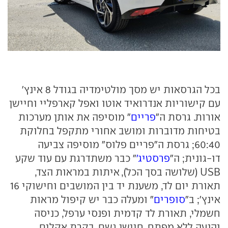
בכל הגרסאות יש מסך מולטימדיה בגודל 8 אינץ'
עם קישוריות אנדרואיד אוטו ואפל קארפליי וחיישן
אורות. גרסת ה"
פריים
" מוסיפה את אותן מערכות
בטיחות מדוברות ומושב אחורי מתקפל בחלוקת
60:40; גרסת ה"פריים פלוס" מוסיפה צביעה
דו-גונית; ה"
פרסטיג'
" כבר משתדרגת עם עוד שקע
USB (שלושה בסך הכל), איתות במראות הצד,
תאורת יום לד, משענת יד בין המושבים וחישוקי 16
אינץ'; ב"
סופרים
" ומעלה כבר יש קיפול מראות
חשמלי, תאורת לד קדמית ופנסי ערפל, כניסה
והנעה ללא מפתח, חיישן גשם, בקרת אקלים,