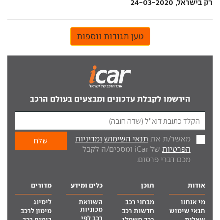
רק בישראל, 24-03-2020
טען תגובות נוספות
הירשמו לקבלת עדכונים ומבצעים בעולם הרכב
מאשר/ת את
תנאי השימוש
ומדיניות
הפרטיות
של iCar ומסכים/ה לקבל
מכם דברי פרסום.
אודות
תוכן
כלים ומידע
מדורים
מי אנחנו
מבחני רכב
השוואת
ליסינג
מכוניות
תנאי שימוש
חדשות רכב
מימון לרכב
רכב לפי
שאלות
רכב חשמלי
ביטוח רכב