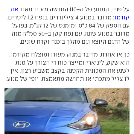
על פניו, המנוע של ה-i10 החדשה מזכיר מאוד
את
קודמו
: מדובר במנוע 4 צילינדרים בנפח 1.2 ליטרים,
עם הספק של 84 כ"ס ומומנט של 12 קג"מ. בפועל
מדובר במנוע שונה, עם נפח קטן ב-50 סמ"ק מזה
של הדגם היוצא וגם מהלך בוכנה וקדח שונים.
כך או אחרת, מדובר במנוע מעודן ומוצלח מקודמו.
הוא שקט, ליניארי ומייצר כוח די הצורך על מנת
לשנע את המכונית הקטנה בקצב משביע רצון. אין
לו צליל מתכתי או תחושה מתאמצת. יופי של מנוע.