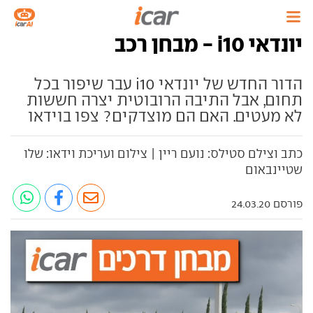
יונדאי i10 - מבחן רכב
הדור החדש של יונדאי i10 עבר שיפור בכל
תחום, אבל התיבה הרובוטית יצרה חששות
לא מעטים. האם הם מוצדקים? צפו בוידאו
כתב וצילם סטילס: נועם ריין | צילום ועריכת וידאו: שלו
שטיינבאום
פורסם 24.03.20