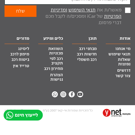
מאשר/ת את
תנאי השימוש
ומדיניות
הפרטיות
של iCar ומסכים/ה לקבל מכם
דברי פרסום.
אודות
תוכן
כלים ומידע
מדורים
מי אנחנו
מבחני רכב
השוואת
ליסינג
מכוניות
תנאי שימוש
חדשות רכב
מימון לרכב
רכב לפי
שאלות
רכב חשמלי
ביטוח רכב
תקציב
נפוצות
טרייד אין
מחירון רכב
דרושים
הצהרת
צור קשר
נגישות
כל הזכויות שמורות אי-קאר 2007 בע”מ
site by tq.soft
לייעוץ חינם