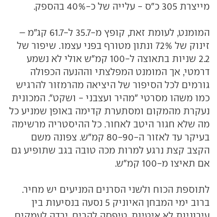
מייצרת 305 כ"ס - עלייה של כ-40% בהספק.
המומנט, לעומת זאת, קופץ מ-35.7 ל-61.7 קג"מ –
זינוק של 72% ונתון מטורף בפני עצמו. שיפור של
2.2 שניות בתאוצה ל-100 קמ"ש אולי לא נשמע
דרמטי, אך המומנט המפלצתי וההנעה הכפולה
גורמים לכל הסיפור של היציאה מהרמזור להרגיש
כמו משהו מסרטי "מהיר ועצבני - ושקט". המכונית
נעקרת מהמקום ומסתערת קדימה באופן שמניע כל
מה שלא חגור היטב לאחור. כל ההיסטריה מרשימה
בעיקר עד לאזור ה-80-90 קמ"ש. צפונה משם
הקצב קצת נרגע למרות מכה טובה בגב שתופיע גם
אם תאיצו מ-100 קמ"ש.
לתוספת הכוח ולשני הסרנים המניעים יש מחיר.
ברוב ימי המבחן האיוניק 5 נסעה בנסיעות בין
עירוניות לא איטיות, טיפסה להרים, ירדה לעמקים