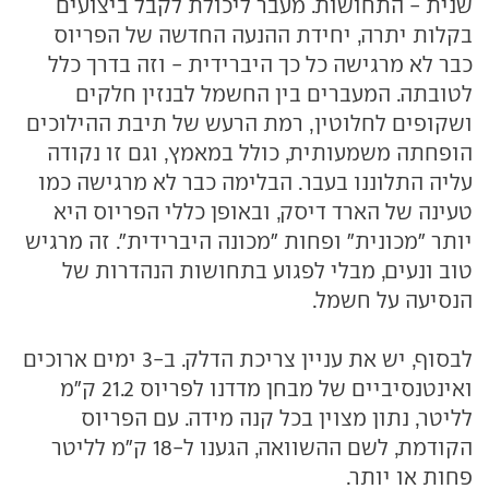
שנית - התחושות. מעבר ליכולת לקבל ביצועים
בקלות יתרה, יחידת ההנעה החדשה של הפריוס
כבר לא מרגישה כל כך היברידית - וזה בדרך כלל
לטובתה. המעברים בין החשמל לבנזין חלקים
ושקופים לחלוטין, רמת הרעש של תיבת ההילוכים
הופחתה משמעותית, כולל במאמץ, וגם זו נקודה
עליה התלוננו בעבר. הבלימה כבר לא מרגישה כמו
טעינה של הארד דיסק, ובאופן כללי הפריוס היא
יותר "מכונית" ופחות "מכונה היברידית". זה מרגיש
טוב ונעים, מבלי לפגוע בתחושות הנהדרות של
הנסיעה על חשמל.
לבסוף, יש את עניין צריכת הדלק. ב-3 ימים ארוכים
ואינטנסיביים של מבחן מדדנו לפריוס 21.2 ק"מ
לליטר, נתון מצוין בכל קנה מידה. עם הפריוס
הקודמת, לשם ההשוואה, הגענו ל-18 ק"מ לליטר
פחות או יותר.