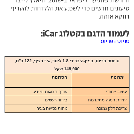
החדשה, שהגיעה לישראל ב-2016, תיאלץ לייצר
טיעונים חדשים כדי לשכנע את הלקוחות להעדיף
דווקא אותה.
לעמוד הדגם בקטלוג iCar:
טויוטה פריוס
טויוטה פריוס, בנזין-היברידי 1.8 ליטר, גיר רציף, 122 כ"ס,
148,900 שקל
יתרונות
חסרונות
עיצוב ייחודי
עודף תצוגות ומידע
יחידת הנעה מתקדמת
בידוד רעשים
צריכת דלק נמוכה
נוחות נסיעה בעיר