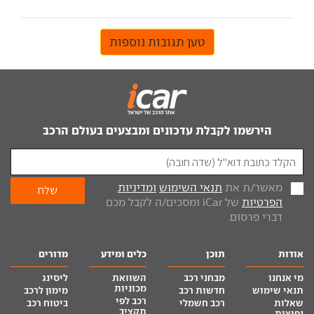
טען תגובות נוספות
הירשמו לקבלת עדכונים ומבצעים בעולם הרכב
מאשר/ת את
תנאי השימוש
ומדיניות
הפרטיות
של iCar ומסכים/ה לקבל מכם
דברי פרסום.
אודות
תוכן
כלים ומידע
מדורים
מי אנחנו
מבחני רכב
השוואת
ליסינג
מכוניות
תנאי שימוש
חדשות רכב
מימון לרכב
רכב לפי
שאלות
רכב חשמלי
ביטוח רכב
תקציב
נפוצות