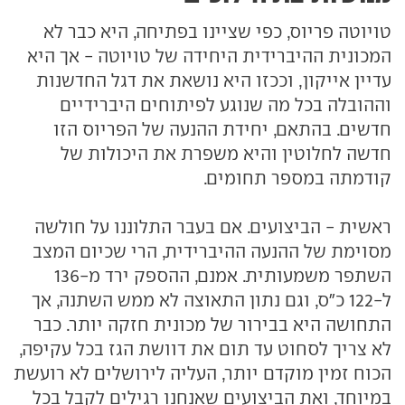
טויוטה פריוס, כפי שציינו בפתיחה, היא כבר לא
המכונית ההיברידית היחידה של טויוטה - אך היא
עדיין אייקון, וככזו היא נושאת את דגל החדשנות
וההובלה בכל מה שנוגע לפיתוחים היברידיים
חדשים. בהתאם, יחידת ההנעה של הפריוס הזו
חדשה לחלוטין והיא משפרת את היכולות של
קודמתה במספר תחומים.
ראשית - הביצועים. אם בעבר התלוננו על חולשה
מסוימת של ההנעה ההיברידית, הרי שכיום המצב
השתפר משמעותית. אמנם, ההספק ירד מ-136
ל-122 כ"ס, וגם נתון התאוצה לא ממש השתנה, אך
התחושה היא בבירור של מכונית חזקה יותר. כבר
לא צריך לסחוט עד תום את דוושת הגז בכל עקיפה,
הכוח זמין מוקדם יותר, העליה לירושלים לא רועשת
במיוחד, ואת הביצועים שאנחנו רגילים לקבל בכל