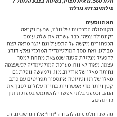
וולוו S60. נראית מצוין, במיוחד בצבע הכחול /
צילומים: דנה גורלנד
תא הנוסעים
הקונסולה המרכזית של וולוו, שפעם נקראה
"קונסולה צפה", כבר עשתה את שלה. עומס
הכפתורים מקשה על התפעול וגם יוצר מראה קצת
מבולגן, ואת מסך המולטימדיה המרכזי נאלץ הנהג
להפעיל מגלגלת קטנה שנמצאת מתחת למסך
עצמו. מאוד לא נוח. מערכת המולטימדיה לכשעצמה
נחותה מאלו של אודי וב.מ.וו, ולמעשה נופלת גם
מאלו של רנו וטויוטה. אינספור תפריטים עם כתב
קטן ויותר מדי אפשרויות בחירה עלולים לסבך את
הנהג, וכמעט בלתי אפשרי להשתמש במערכת תוך
כדי נהיגה.
מה שבהחלט עונה להגדרה "נוח" אלו המושבים. זוג