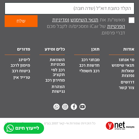
מאשר/ת את
תנאי השימוש
ומדיניות
הפרטיות
של iCar ומסכים/ה לקבל מכם
דברי פרסום.
אודות
תוכן
כלים ומידע
מדורים
מי אנחנו
מבחני רכב
השוואת
ליסינג
מכוניות
תנאי שימוש
חדשות רכב
מימון לרכב
רכב לפי
שאלות
רכב חשמלי
ביטוח רכב
תקציב
נפוצות
טרייד אין
מחירון רכב
דרושים
הצהרת
צור קשר
נגישות
כל הזכויות שמורות אי-קאר 2007 בע”מ
site by tq.soft
לייעוץ חינם