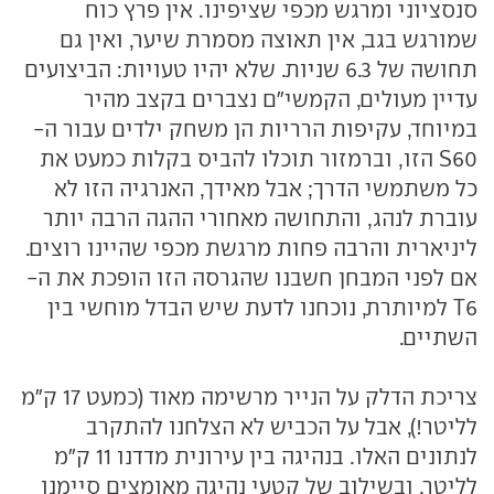
סנסציוני ומרגש מכפי שציפינו. אין פרץ כוח
שמורגש בגב, אין תאוצה מסמרת שיער, ואין גם
תחושה של 6.3 שניות. שלא יהיו טעויות: הביצועים
עדיין מעולים, הקמשי"ם נצברים בקצב מהיר
במיוחד, עקיפות הרריות הן משחק ילדים עבור ה-
S60 הזו, וברמזור תוכלו להביס בקלות כמעט את
כל משתמשי הדרך; אבל מאידך, האנרגיה הזו לא
עוברת לנהג, והתחושה מאחורי ההגה הרבה יותר
ליניארית והרבה פחות מרגשת מכפי שהיינו רוצים.
אם לפני המבחן חשבנו שהגרסה הזו הופכת את ה-
T6 למיותרת, נוכחנו לדעת שיש הבדל מוחשי בין
השתיים.
צריכת הדלק על הנייר מרשימה מאוד (כמעט 17 ק"מ
לליטר!), אבל על הכביש לא הצלחנו להתקרב
לנתונים האלו. בנהיגה בין עירונית מדדנו 11 ק"מ
לליטר, ובשילוב של קטעי נהיגה מאומצים סיימנו