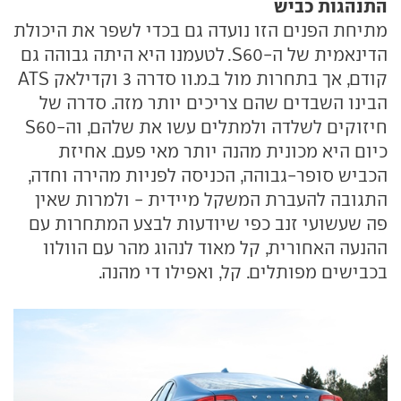
התנהגות כביש
מתיחת הפנים הזו נועדה גם בכדי לשפר את היכולת
הדינאמית של ה-S60. לטעמנו היא היתה גבוהה גם
קודם, אך בתחרות מול ב.מ.וו סדרה 3 וקדילאק ATS
הבינו השבדים שהם צריכים יותר מזה. סדרה של
חיזוקים לשלדה ולמתלים עשו את שלהם, וה-S60
כיום היא מכונית מהנה יותר מאי פעם. אחיזת
הכביש סופר-גבוהה, הכניסה לפניות מהירה וחדה,
התגובה להעברת המשקל מיידית - ולמרות שאין
פה שעשועי זנב כפי שיודעות לבצע המתחרות עם
ההנעה האחורית, קל מאוד לנהוג מהר עם הוולוו
בכבישים מפותלים. קל, ואפילו די מהנה.