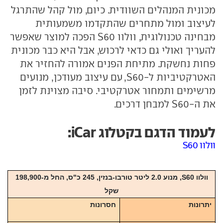
מכונית המנהלים השוודית. כיום, מול קהל שהתרגל
לעיצוב ומול מתחרים שהתקדמו משמעותית
מבחינה טכנולוגית, וולוו S60 הפכה למוצר שאפשר
להעריך ואולי גם כדאי לרכוש, אבל היא כבר מכונית
פחות נחשקת. מתיחת הפנים אמורה להחזיר את
האטרקטיביות ל-S60, עם עיצוב מעודכן, מנועים
מרשימים ותמחור אטרקטיבי. סיבה מצוינת לזמן
את ה-S60 למבחן דרכים.
לעמוד הדגם בקטלוג iCar:
וולוו S60
וולוו S60, מנוע 2.0 ליטר טורבו-בנזין, 245 כ"ס, החל מ-198,900
שקל
יתרונות
חסרונות