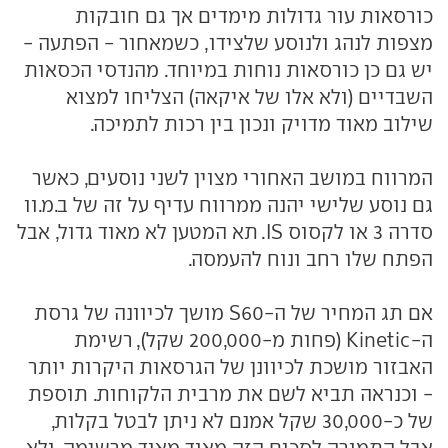
כורסאות עור גדולות מימדים אך גם חובקות
מצפות לנהג ולנוסע שלצידו, כשמאחור - הפתעה -
יש גם כן כורסאות נוחות במיוחד. מהנדסי הכסאות
השבדיים (ולא אלו של איקאה) הצליחו למצוא
שילוב מאוד מדויק ונכון בין רכות לתמיכה.
המרווח במושב האחורי מצוין לשני נוסעים, כאשר
גם נוסע שלישי יהנה ממרווח עדיף על זה של ב.מ.וו
סדרה 3 או לקסוס IS. תא המטען לא מאוד גדול, אבל
הפתח שלו רחב ונוח להעמסה.
אם תג המחיר של ה-S60 מושך לכיוונה של גרסת
ה-Kinetic (פחות מ-200,000 שקל), רשימת
האבזור מושכת לכיוונן של הגרסאות היקרות יותר
- וכנראה תביא לשם את מרבית הלקוחות. תוספת
של כ-30,000 שקל אמנם לא ניתן לבטל בקלות,
אבל התמורה לסכום הזה מאוד מאוד מרשימה, ולא