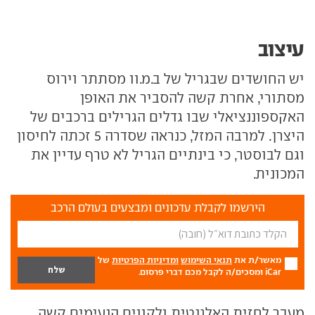
עיצוב
יש החושדים שבגריל של ב.מ.וו מסתתר וירוס
מסתורי, אחרת קשה להסביר את האופן
האקספוננציאלי שבו גדלים הגרילים ברכבים של
היצרן. למרבה המזל, כנראה שסדרה 5 זכתה לחיסון
וגם לבוסטר, כי בינתיים הגריל לא טרף עדיין את
המכונית.
הירשמו לקבלת עדכונים ומבצעים בעולם הרכב
מאשר/ת את
תנאי השימוש
ומדיניות הפרטיות
של
iCar ומסכים/ה לקבל מכם דברי פרסום.
מעבר לחזית האלגנטית ולקווים הנעימים קשה