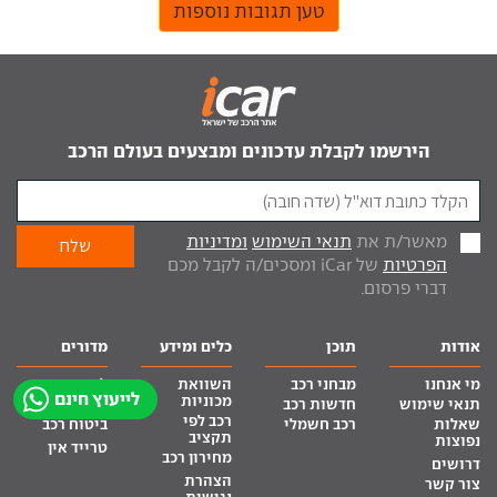
טען תגובות נוספות
הירשמו לקבלת עדכונים ומבצעים בעולם הרכב
מאשר/ת את
תנאי השימוש
ומדיניות
הפרטיות
של iCar ומסכים/ה לקבל מכם
דברי פרסום.
אודות
תוכן
כלים ומידע
מדורים
מי אנחנו
מבחני רכב
השוואת
ליסינג
לייעוץ חינם
מכוניות
תנאי שימוש
חדשות רכב
מימון לרכב
רכב לפי
שאלות
רכב חשמלי
ביטוח רכב
תקציב
נפוצות
טרייד אין
מחירון רכב
דרושים
הצהרת
צור קשר