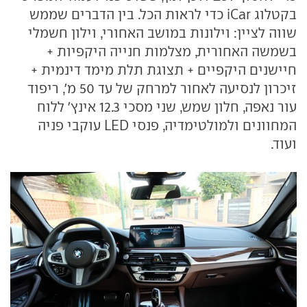
בקטלוג iCar כדי לראות הכל. בין הדברים שממש
שווה לציין: וילונות במושב האחורי, וילון חשמלי
בשמשה האחורית, מצלמות חנייה היקפיות +
חיישנים היקפיים + תצוגת תלת מימד דינמית +
זיכרון לנסיעה לאחור למרחק של עד 50 מ', ריפוד
עור נאפה, חלון שמש, שני מסכי 12.3 אינץ' ללוח
המחוונים ולמולטימדיה, פנסי LED עוקבי פניה
ועוד.