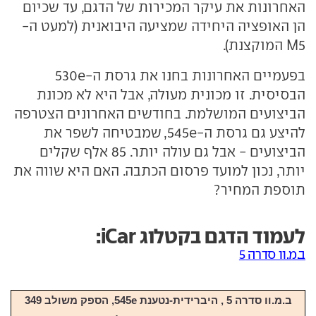
האחרונות את עיקר המכירות של הדגם, עד שכיום
הן האופציה היחידה שמציעה היבואנית (למעט ה-
M5 המוקצנת).
בפעמיים האחרונות בחנו את גרסת ה-530e
הבסיסית. זו מכונית מעולה, אבל היא לא מכונת
הביצועים המושלמת. בחודשים האחרונים הצטרפה
להיצע גם גרסת ה-545e, שמבטיחה לשפר את
הביצועים - אבל גם עולה יותר. 85 אלף שקלים
יותר, נכון למועד פרסום הכתבה. האם היא שווה את
תוספת המחיר?
לעמוד הדגם בקטלוג iCar:
ב.מ.וו סדרה 5
ב.מ.וו סדרה 5 , היברידית-נטענת 545e, הספק משולב 349