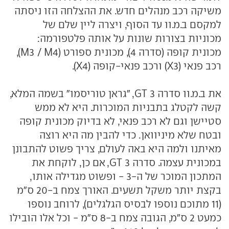
משיקה רכב מנהלים חדש. את ההצלחה הזו ניסתה
למקסם ב.מ.וו עד הסוף, ויצרה ליין שלם של
מכוניות בצורות שונות על אותה פלטפורמה:
מכונית קופה (סדרה 4), מכונית ספורט (M3 / M4),
רכב פנאי (X3) ורכב פנאי-קופה (X4).
את ב.מ.וו סדרה 3 GT, "גראן טוריסמו" בשמה המלא,
קשה לקטלג בתבניות המוכרות. היא לא ממש
סטיישן וגם לא רכב פנאי, לא בדיוק מכונית קופה
ובטח שלא מיניוואן. כדי להבין מה היא רוצה
מאיתנו ולמה היא באה לעולם, צריך פשוט להתבונן
במכונית עצמה. סדרה 3 GT, אם כן, לוקחת את
המתכון המוכר של ה-3 - ופשוט מגדילה אותו,
בקצת יותר משקל תשעים. האורך צמח ב-20 ס"מ
(11 מתוכם נוספו לבסיס הגלגלים), לרוחב נוספו
כמעט 2 ס"מ, הגובה צמח ב-8 ס"מ - וכל אלו הובילו