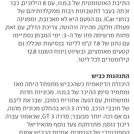
התיבת האוטומטית של ב.מ.וו, עם 8 הילוכים, כבר
זכתה בעבר לתשבחות רבות ממקלדותיהם של
בוחני iCar. גם הפעם היא לא מאכזבת, ומפגינה
פעולה חלקה, מהירה ורהוטה. צריכת הדלק, עם זאת,
פחות מרשימה מזו של ה-3: ימי המבחן נסתיימו
עם נתון של 7.8 ק"מ לליטר בנסיעות שכללו גם
קטעים מאומצים, ובשיוט נינוח השגנו 12.8
קילומטרים לכל ליטר.
התנהגות כביש
היכולת הדינאמית כשהכביש מתפתל היתה מאז
ומתמיד סימן ההיכר של ב.מ.וו. מכוניות חדות
ומושחזות, עם הנעה אחורית כמובן, שבו את ליבם
של חובבי הרכב. סדרה 3 היא בהחלט מכונית מהנה,
גם אם רכה יותר מבעבר; סדרה 3 GT, שכאמור עברה
ריכוך נוסף, מתרחקת צעד נוסף מהאידיאל
הספורטיבי של הגרמנים. אחיזת הכביש אמנם