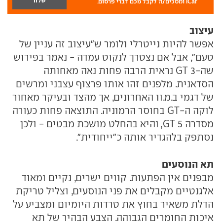
iCar ומסכים/ה לקבל מכם דברי פרסום.
עיצוב
אפשר להיות נייטרלי ולומר ש"עיצוב זה עניין של
טעם", אבל אם נצטרך לנקוט עמדה - נאמר בפירוש
שה-3 GT נראית הרבה פחות נאה מאחותה
הסדאנית. מלפנים זהו אותו פרצוף עצבני ומרשים
של דגמי ב.מ.וו האחרונים, אך מהצד ובעיקר מאחור
לוקה ה-GT בחוסר הרמוניה. התוצאה פחות כעורה
מסדרה 5 GT, והיא בהחלט מושכת מבטים - ולכן
נסתפק בלהגדיר אותה כ"ייחודית".
תא הנוסעים
מבפנים אין הפתעות. קווים ישרים, נקיים ומאוד
אלגנטיים מקבלים את פני הנוסעים, וצליל טריקת
הדלת משאיר בחוץ את טרדות היומיום ומצביע על
איכות החומרים הגבוהה. הצבע הבהיר של תא