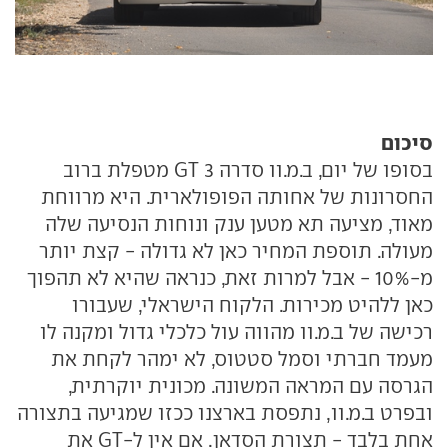
סיכום
בסופו של יום, ב.מ.וו סדרה 3 GT מטפלת ברוב
החסרונות של אחותה הפופולארית. היא מרווחת
מאוד, מציעה תא מטען ענק ונוחות הנסיעה שלה
מעולה. תוספת המחיר כאן לא גדולה - קצת יותר
מ-10% - אבל למרות זאת, כנראה שהיא לא תהפוך
כאן ללהיט מכירות. הלקוח הישראלי, שעבורו
רכישה של ב.מ.וו מהווה עול כלכלי גדול ומקנה לו
מעמד חברתי וסמל סטטוס, לא ימהר לקחת את
הגרסה עם המראה המשונה. מכונית יוקרתית,
ובפרט ב.מ.וו, נתפסת בארצנו ככזו שמגיעה בתצורה
אחת בלבד - תצורת הסדאן. אם אין ל-GT את