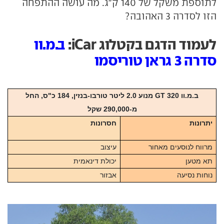
לתוספת משקל של 140 ק"ג. מה עושה ההתפחה
הזו לסדרה 3 האהובה?
לעמוד הדגם בקטלוג iCar:
ב.מ.וו
סדרה 3 גראן טוריסמו
ב.מ.וו 320 GT מנוע 2.0 ליטר טורבו-בנזין, 184 כ"ס, החל
מ-290,000 שקל
יתרונות
חסרונות
מרווח לנוסעים מאחור
עיצוב
תא מטען
יכולת דינאמית
נוחות נסיעה
אבזור