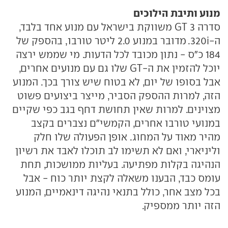
מנוע ותיבת הילוכים
סדרה 3 GT משווקת בישראל עם מנוע אחד בלבד,
ה-320i. מדובר במנוע 2.0 ליטר טורבו, בהספק של
184 כ"ס - נתון מכובד לכל הדעות. מי שממש ירצה
יוכל להזמין את ה-GT שלו גם עם מנועים אחרים,
אבל בסופו של יום, לא בטוח שיש צורך בכך. המנוע
הזה, למרות ההספק הסביר, מייצר ביצועים פשוט
מצוינים. למרות שאין תחושת דחף בגב כפי שקיים
במנועי טורבו אחרים, הקמשי"ם נצברים בקצב
מהיר מאוד על המחוג. אופן הפעולה שלו חלק
וליניארי, ואם לא תשימו לב תוכלו לאבד את רשיון
הנהיגה בקלות מפתיעה. בעליות ממושכות, תחת
עומס כבד, הבענו משאלה לקצת יותר כוח - אבל
בכל מצב אחר, כולל בתנאי נהיגה דינאמיים, המנוע
הזה יותר ממספיק.