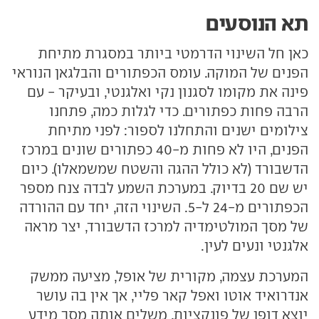
תא הנוסעים
כאן חל השינוי הדרמטי ביותר במסגרת מתיחת
הפנים של המוקה. עומס הכפתורים והבלגאן הנוראי
פינה את מקומו לסגנון נקי ואלגנטי, ובעיקר - עם
הרבה פחות כפתורים. כדי לגלות כמה, פתחנו
צילומים ישנים והתחלנו לספור: לפני מתיחת
הפנים, היו לא פחות מ-40 כפתורים שונים במרכז
הדשבורד (לא כולל ההגה והשטח שמשמאלו). כיום
יש שם 20 בדיוק. במערכת השמע לבדה צנח מספר
הכפתורים מ-24 ל-5. השינוי הזה, יחד עם ההורדה
של מסך המולטימדיה למרכז הדשבורד, יצר מראה
אלגנטי ונעים לעין.
המערכת עצמה, מקורית של אופל, מציעה ממשק
אנדרואיד אוטו ואפל קאר פליי, אך אין בה עושר
יוצא דופן של פונקציות. משלים אותה מסך מידע