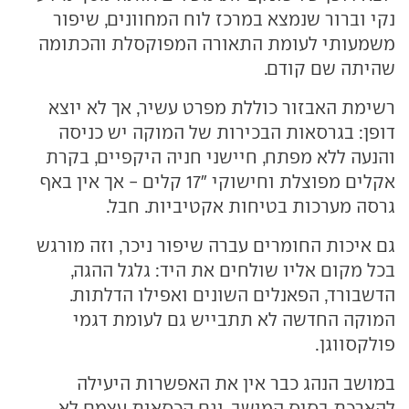
נקי וברור שנמצא במרכז לוח המחוונים, שיפור
משמעותי לעומת התאורה המפוקסלת והכתומה
שהיתה שם קודם.
רשימת האבזור כוללת מפרט עשיר, אך לא יוצא
דופן: בגרסאות הבכירות של המוקה יש כניסה
והנעה ללא מפתח, חיישני חניה היקפיים, בקרת
אקלים מפוצלת וחישוקי "17 קלים - אך אין באף
גרסה מערכות בטיחות אקטיביות. חבל.
גם איכות החומרים עברה שיפור ניכר, וזה מורגש
בכל מקום אליו שולחים את היד: גלגל ההגה,
הדשבורד, הפאנלים השונים ואפילו הדלתות.
המוקה החדשה לא תתבייש גם לעומת דגמי
פולקסווגן.
במושב הנהג כבר אין את האפשרות היעילה
להארכת בסיס המושב, וגם הכסאות עצמם לא