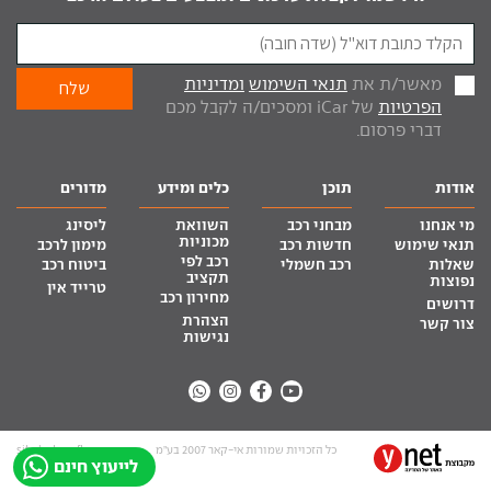
מאשר/ת את
תנאי השימוש
ומדיניות
הפרטיות
של iCar ומסכים/ה לקבל מכם
דברי פרסום.
אודות
תוכן
כלים ומידע
מדורים
מי אנחנו
מבחני רכב
השוואת
ליסינג
מכוניות
תנאי שימוש
חדשות רכב
מימון לרכב
רכב לפי
שאלות
רכב חשמלי
ביטוח רכב
תקציב
נפוצות
טרייד אין
מחירון רכב
דרושים
הצהרת
צור קשר
נגישות
כל הזכויות שמורות אי-קאר 2007 בע”מ
site by tq.soft
לייעוץ חינם