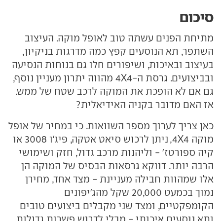
סיכום
מתיחת הפנים עשתה טוב לאופל מוקה. העיצוב
השתפר, תא הנוסעים קפץ כמה מדרגות בניקיון,
בעיצוב ובאיכות, ושיפורים חלו גם בנוחות הנסיעה
ובביצועים. גרסת ה-4X4 מהווה יתרון מעניין נוסף,
גם אם לא הופכת את המוקה לרכב שטח של ממש.
אז האם מדובר בקניה האידיאלית?
כאן צריך לערוך מספר השוואות. כי במחיר של אופל
מוקה 4X4, ניתן לרכוש סיאט אטקה, פיג'ו 3008 או
קיה ספורטז' - וליהנות מרכב גדול, חזק ושימושי
הרבה יותר. דווקא גרסאות הבסיס של המוקה הן
אלו שמהוות חבילה מעניינת - מצד אחד, מחירן
נמוך בכמעט 20,000 שקל מהג'יפונים
הקומפקטיים, ומצד שני מקבלים ביצועים טובים
ותא נוסעים איכותי - מבלי לדרוש פשרות גדולות