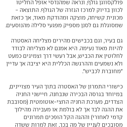
פולקסווגן גולף, ונראה שמהנדסי אופל החליטו
לכוון בדיוק למרכז הגזרה של הגולף. התוצאה -
מכונית קשיחה, מוצקה ומהודקת מאוד, אך כזאת
שמסוגלת גם לסנן מספיק מפגעי סלילה מהנוסעים.
גם בעיר, וגם בכבישים מהירים מצליחה האסטרה
להיות מאוד נעימה. היא אמנם לא מצליחה לבודד
לחלוטין את הכביש, אבל רעשי דרך וצמיגים כמעט
ולא נשמעים וההרגשה הכללית היא יציבה אך עדיין
"מחוברת לכביש".
כישורי התמרון של האסטרה בתוך העיר מצויינים,
במיוחד בגרסה הבכירה שנבחנה. חיישני החניה
הצדדים, מערכת החניה החצי-אוטומטית (מסובבת
את ההגה לבד אך לא בולמת או מעבירה מהילוך
קדמי לאחורי) וההגה הקל הופכים תמרונים
מסובכים לעניין של מה בכך, זאת למרות ששדה