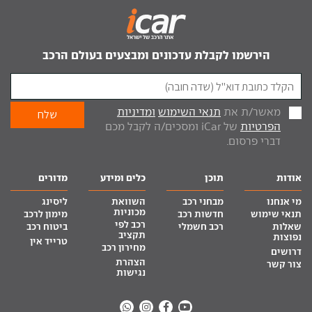
הירשמו לקבלת עדכונים ומבצעים בעולם הרכב
מאשר/ת את
תנאי השימוש
ומדיניות
הפרטיות
של iCar ומסכים/ה לקבל מכם
דברי פרסום.
אודות
תוכן
כלים ומידע
מדורים
מי אנחנו
מבחני רכב
השוואת
ליסינג
מכוניות
תנאי שימוש
חדשות רכב
מימון לרכב
רכב לפי
שאלות
רכב חשמלי
ביטוח רכב
תקציב
נפוצות
טרייד אין
מחירון רכב
דרושים
הצהרת
צור קשר
נגישות