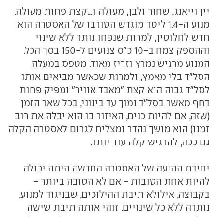
יין וייאנג, שחור ולבן, מעולה ו...קצת פחות מעולה.
מנוע ה-1.4 ליטר מוגדש הטורבו של האסטרה הוא
חדש לחלוטין, למרות שנפחו נותר ללא שינוי
וההספק צמח ב-10 כ"ס צנועים ל-150 בסך הכל.
המנוע מרגיש נמרץ וזריז מאוד. מטפס במעלה
הסל"ד בלי מאמץ, ולמרות שכאשר מביאים אותו
לסל"ד גבוה הוא קצת "מאבד אוויר" ומפיק פחות
דחף מאשר בסל"ד נמוך עד בינוני, בכל שאר הזמן
(שזה, אם להיות כנים, האיזור בו הוא יבלה את רוב
זמנו) הוא מושך נהדר ומצליח לגרום לאסטרה הקלה
גם ככה, להרגיש קלה עוד יותר.
יחידת ההנעה של האסטרה החדשה היתה יכולה
להיות אחת הטובות - אם לא הטובה ביותר -
בקבוצה, אילולא תיבת ההילוכים, שבניגוד למנוע,
נותרה ללא כל שינויים. זוהי אותה תיבת שישה