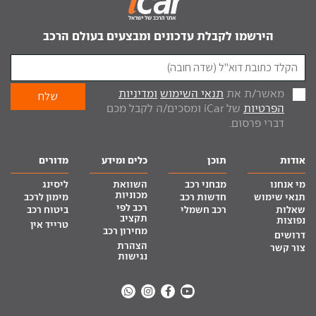
הירשמו לקבלת עדכונים ומבצעים בעולם הרכב
מאשר/ת את
תנאי השימוש
ומדיניות
הפרטיות
של iCar ומסכים/ה לקבל מכם
דברי פרסום.
אודות
תוכן
כלים ומידע
מדורים
מי אנחנו
מבחני רכב
השוואת
ליסינג
מכוניות
תנאי שימוש
חדשות רכב
מימון לרכב
רכב לפי
שאלות
רכב חשמלי
ביטוח רכב
תקציב
נפוצות
טרייד אין
מחירון רכב
דרושים
הצהרת
צור קשר
נגישות