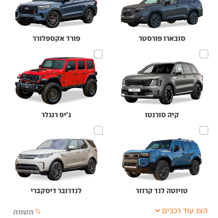
סובארו פורסטר
פורד אקספלורר
קיה סורנטו
ג'יפ רנגלר
טויוטה לנד קרוזר
לנדרובר דיסקברי
הצג עוד רכבים
השווה