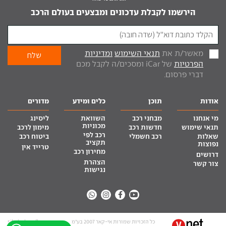
הירשמו לקבלת עדכונים ומבצעים בעולם הרכב
מאשר/ת את
תנאי השימוש
ומדיניות
הפרטיות
של iCar ומסכים/ה לקבל מכם
דברי פרסום.
אודות
תוכן
כלים ומידע
מדורים
מי אנחנו
מבחני רכב
השוואת
ליסינג
מכוניות
תנאי שימוש
חדשות רכב
מימון לרכב
רכב לפי
שאלות
רכב חשמלי
ביטוח רכב
תקציב
נפוצות
טרייד אין
מחירון רכב
דרושים
הצהרת
צור קשר
נגישות
כל הזכויות שמורות אי-קאר 2007 בע”מ
site by tq.soft