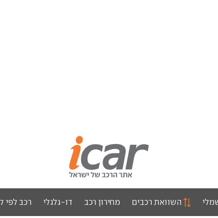
מלי
השוואת רכבים
מחירון רכב
דו-גלגלי
רכב לפי ק