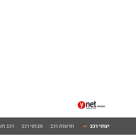
יצרני רכב
חדשות רכב
מבחני רכב
רכב חש