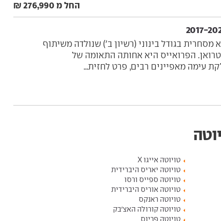
החל מ 276,990 ₪
 מסחרית בגודל בינוני (רשיון ב') שנולדה משיתוף
טרואן. הפרואייס היא אחותה התאומה של
קת עימה מאפיינים רבים, פרט לחזית...
יוטה
טויוטה אייגו X
טויוטה יאריס היברידית
טויוטה ספייס ורסו
טויוטה אוריס היברידית
טויוטה ראנקס
טויוטה קורולה האצ'בק
טויוטה פריוס