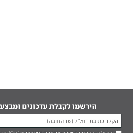
הירשמו לקבלת עדכונים ומבצעי
מאשר/ת את
תנאי השימוש
ומדיניות הפרטיות
של iCar ומסכים/ה לקבל מכם דברי פרסום.