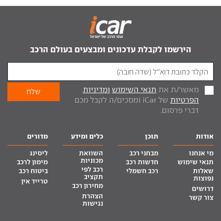
הירשמו לקבלת עדכונים ומבצעים בעולם הרכב
מאשר/ת את
תנאי השימוש
ומדיניות
הפרטיות
של iCar ומסכים/ה לקבל מכם
דברי פרסום.
אודות
תוכן
כלים ומידע
מדורים
מי אנחנו
מבחני רכב
השוואת
ליסינג
מכוניות
תנאי שימוש
חדשות רכב
מימון לרכב
רכב לפי
שאלות
רכב חשמלי
ביטוח רכב
תקציב
נפוצות
טרייד אין
מחירון רכב
דרושים
הצהרת
צור קשר
נגישות