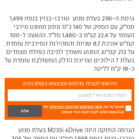
גרסת ה-218i בעלת מנוע טורבו-בנזין בנפח 1,499
סמ"ק, עם הספק של 140 כ"ס ונתון מומנט מירבי
העומד על 22.4 קג"מ ב-1,480 סל"ד. ההאצה ל-100
קמ"ש אורכת 8.7 שניות והמהירות המירבית עומדת
על 213 קמ"ש. המנוע משודך לתיבה כפולת מצמדים
בעלת 7 הילוכים וצריכת הדלק המשולבת עומדת על
כ-18 ק"מ לליטר.
הירשמו לקבלת עדכונים ומבצעים בעולם הרכב
מאשר/ת את
תנאי השימוש
ומדיניות הפרטיות
של
iCar ומסכים/ה לקבל מכם דברי פרסום.
הגרסה החזקה הינה M235i xDrive בעלת מנוע
טורבו-בנזין בנפח 1,998 סמ"ק עם הספק של 306