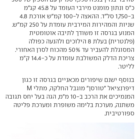
כ"ס ונתון מומנט מירבי העומד על 45.8 קג"מ
ב-1,750 סל"ד. ההאצה ל-100 קמ"ש אורכת 4.8
שניות והמהירות המירבית עומדת על 250 קמ"ש.
המנוע בגרסה זו משודך לתיבה אוטומטית
(פלנטרית) בעלת 8 הילוכים ולהנעה כפולה
המסוגלת להעביר עד 50% מהכוח לסרן האחורי.
צריכת הדלק המשולבת עומדת על כ-14.4 ק"מ
לליטר.
בנוסף ישנם שיפורים מכאניים בגרסה זו כגון
דיפרנציאל "טורסן" מוגבל החלקה, מתלי M
המנמיכים את הרכב ב-10 מ"מ, הגה בעל יחס תגובה
משתנה, מערכת בלימה משופרת ומערכת פליטה
ספורטיבית.