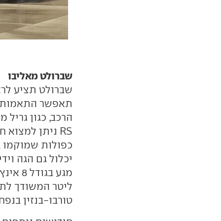
שברולט מאליבו
תאפשר התאמות אי
הרכב, כגון גריל 
כפולות שמוקמו ב
יכלול גם הגה ויד
מגע בגודל 8 אינץ'. ל
ליטר המשודך לתי
טורבו-בנזין בנפח 2.0 ליטר ותיבה אוטומטית בעלת 9 הילוכי