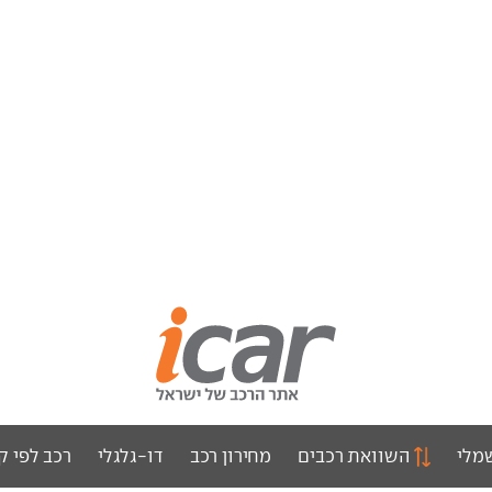
מלי
השוואת רכבים
מחירון רכב
דו-גלגלי
רכב לפי ק