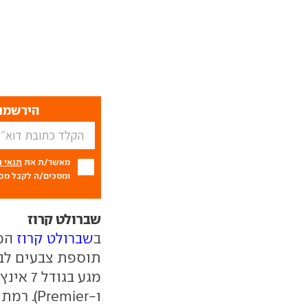
הירשמו 
מאשר/ת את
תנאי 
ומסכים/ה לקבל מכם
שברולט קרוז
ב
שברולט קרוז
המח
תוספת צבעים לבח
ו-Premier). רמת גימור LS נוספה לגרסאות ה