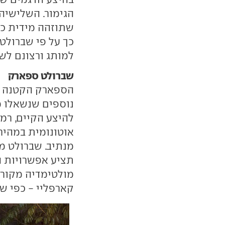
הגימור. השלישי
שתוזהה מידית כש
כך על פי שברולט
למותג ורצונם לש
שברולט ספארק
הספארק הקטנה קי
נוספים שנשאלו מ
להיצע הקיים, רמ
אוטונומית במהיר
מנתיב. שברולט מצ
תציע אפשרויות 
מולטימדיה מקורי
קארפליי - כפי שכ