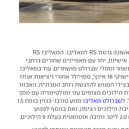
שברולט תציע לראשונה גרסת RS למאליבו. המאליבו RS
שיות, יחד עם מאפיינים שחורים ברחבי
מושחר וסמלי שברולט מושחרים. עוד במאליבו
RS ניתן למצוא חישוקי 18 אינץ', ספויילר אחורי ויציאות אגזוז
צידי הפגוש להדגשת רוחב המכונית. האבזור
ית הילוכים מצופים עור ומולטימדיה עם מסך
שברולט מאליבו
מנוע טורבו-בנזין בנפח 1.5
בת הילוכים רציפה, זאת בנוסף למנוע
ם.