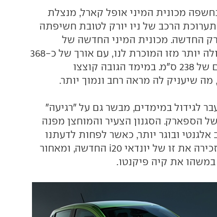
חשפה מכונית המיני אופל קארל, מנצלת
 תערוכת הרכב של ניו יורק לטובת חשיפתה
ק החדשה. מכונית המיני החדשה של
שברולט תהיה גדולה יותר מזו המוכרת לנו, עם אורך של כ-368
ס"מ ובסיס גלגלים של 238 ס"מ. במימד הגובה קוצצו
ר לגידול במימדים, מבשר גם על "רגיעה"
ל הספארק. הסגנון הצעיר והמוחצן מפנה
אלגנטי ובוגר יותר, כאשר לפחות לדעתנו
החזית החדשה מזכירה את זו של יונדאי i20 החדשה, ומאחור
משהו את קיה פיקנטו.