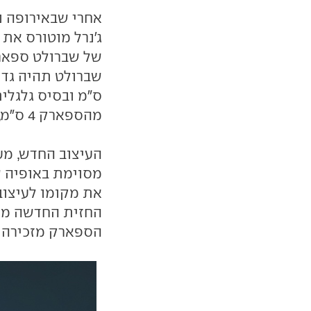
אחרי שבאירופה נ
ג'נרל מוטורס את
של שברולט ספאר
מהספארק 4 ס"מ, מה שיעניק לה מראה רחב ונמוך יותר.
העיצוב החדש, מעב
מסוימת באופיה ש
את מקומו לעיצוב 
הספארק מזכירה ב