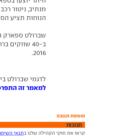
היתר יוצעו בספא
מנתיב, ניטור רכ
הנוחות תציע הספ
שברולט ספארק הח
ב-40 שווקים 
2016.
לדגמי שברולט בי
למאמר זה התפרסמו 1 תג
הוספת תגובה
תגובות
קראו את חוקי הקהילה שלנו ב
תנאי השימו