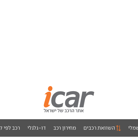
מלי
השוואת רכבים
מחירון רכב
דו-גלגלי
רכב לפי ק