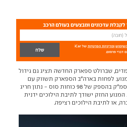
לקבלת עדכונים ומבצעים בעולם הרכב
השימוש
ומדיניות הפרטיות
של iCar
 דברי פרסום.
מדים, שברולט ספארק החדשה תציג גם גידול
וע. לפחות בארה"ב הספארק תשווק עם
מנוע בנפח 1,400 סמ"ק בהספק של 98 כוחות סוס - נתון חריג
 המנוע החזק ישודך לתיבת הילוכים ידנית