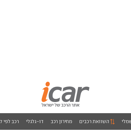
מלי
השוואת רכבים
מחירון רכב
דו-גלגלי
רכב לפי ק