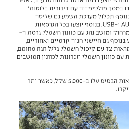
החדש יוצע ברמת אבזור גבוהה מבעבר, כאשר
ו במסך מולטימדיה עם דיבורית בלוטות'
בנוסף תכלול מערכת השמע גם שליטה
מההגה וחיבורי AUX ו-USB. בנוסף יוצעו בכל הגרסאות
חוק ומושב נהג עם כוונון חשמלי. גרסת ה-
יע בנוסף גם חיישני חניה קדמיים ואחוריים,
מראות צד עם קיפול חשמלי, גלגל הגה מחומם,
ת עם כוונון חשמלי וזכרונות לכוונון המושבים
המחירים של גרסאות הבסיס עלו ב-5,000 שקל, כאשר יתר
קרו.