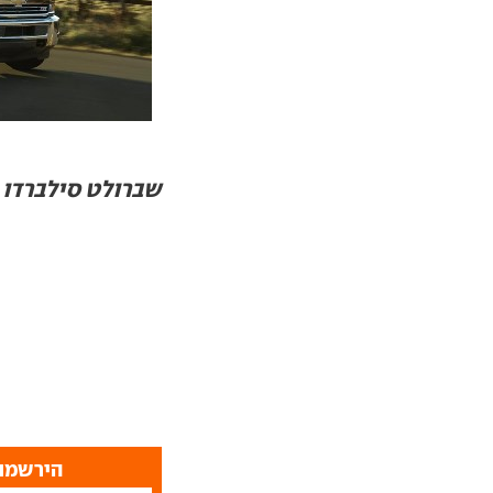
שברולט סילברדו 
הירשמו 