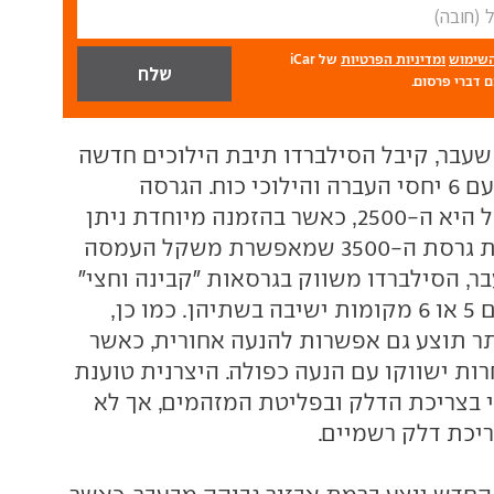
השימוש
ומדיניות הפרטיות
של iCar
 דברי פרסום.
עבר, קיבל הסילברדו תיבת הילוכים חדשה
מתוצרת אליסון, עם 6 יחסי העברה והילוכי כוח. הגרסה
המשווקת בישראל היא ה-2500, כאשר בהזמנה מיוחדת ניתן
יהיה לרכוש גם את גרסת ה-3500 שמאפשרת משקל העמסה
עבר, הסילברדו משווק בגרסאות "קבינה וחצי"
ו"דאבל קבינה", עם 5 או 6 מקומות ישיבה בשתיהן. כמו כן,
ר תוצע גם אפשרות להנעה אחורית, כאשר
ות ישווקו עם הנעה כפולה. היצרנית טוענת
בצריכת הדלק ובפליטת המזהמים, אך לא
יכת דלק רשמיים.