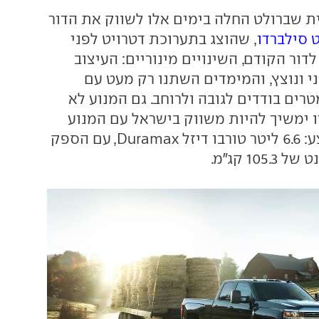
U יבואנית שברולט החלה בימים אלו לשווק את הדור
 סילברדו
, שהוצג בתערוכת דטרויט לפני
לדור הקודם, השינויים מינוריים: העיצוב
ני ונוצץ, והמימדים השתנו רק מעט עם
ים בודדים לגובה ולרוחב. גם המנוע לא
ו ימשיך להיות משווק בישראל עם המנוע
החזק ביותר בהיצע: 6.6 ליטר טורבו דיזל Duramax, עם הספק