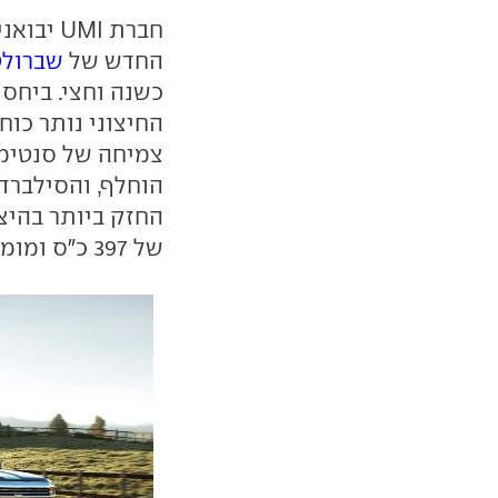
חברת MI
החדש של
שברולט
כשנה וחצי. ביחס 
החיצוני נותר כוח
צמיחה של סנטימטר
הוחלף, והסילברד
של 397 כ"ס ומומנט של 105.3 קג"מ.