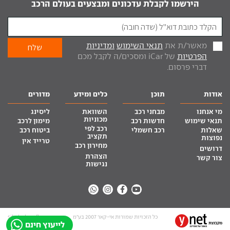
הירשמו לקבלת עדכונים ומבצעים בעולם הרכב
מאשר/ת את
תנאי השימוש
ומדיניות
הפרטיות
של iCar ומסכים/ה לקבל מכם
דברי פרסום.
אודות
תוכן
כלים ומידע
מדורים
מי אנחנו
מבחני רכב
השוואת
ליסינג
מכוניות
תנאי שימוש
חדשות רכב
מימון לרכב
רכב לפי
שאלות
רכב חשמלי
ביטוח רכב
תקציב
נפוצות
טרייד אין
מחירון רכב
דרושים
הצהרת
צור קשר
נגישות
כל הזכויות שמורות אי-קאר 2007 בע”מ
site by tq.soft
לייעוץ חינם