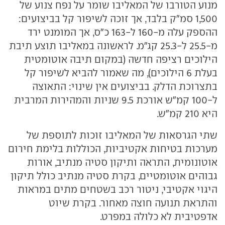
מנוע הטורבו של המאליבו שומר על נפח צנוע של
1,500 סמ"ק בלבד, אך זוכה לשיפור קל בביצועים:
ההספק עלה מ-160 ל-163 כ"ס, אך המומנט ירד
מ-25.5 ל-25.3 קג"מ. לראשונה במאליבו תוצע תיבת
הילוכים רציפה חדשה (במקום תיבה אוטומטית
בעלת 6 הילוכים), מה שאמור להביא לשיפור קל
בתצרוכת הדלק. בביצועים אין שינוי: התאוצה
ל-100 קמ"ש אורכת 9.5 שניות והמהירות המרבית
היא 210 קמ"ש.
שתי הגרסאות של המאליבו זוכות לתוספת של
מערכות בטיחות אקטיביות, הכוללות בלימת חירום
אוטונומית, התראה ותיקון סטיה מנתיב, אורות
גבוהים אוטומטיים, בקרת סטיה מנתיב כולל תיקון
היגוי אקטיבי, ניטור רכב בשטחים מתים במראות
והתראת תנועה חוצה מאחור. בקרת שיוט
אדפטיבית לא כלולה במפרט.