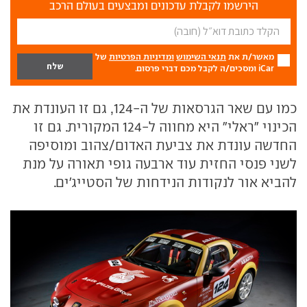
הירשמו לקבלת עדכונים ומבצעים בעולם הרכב
מאשר/ת את
תנאי השימוש
ומדיניות הפרטיות
של
iCar ומסכים/ה לקבל מכם דברי פרסום.
כמו עם שאר הגרסאות של ה-124, גם זו העונדת את
הכינוי "ראלי" היא מחווה ל-124 המקורית. גם זו
החדשה עונדת את צביעת האדום/צהוב ומוסיפה
לשני פנסי החזית עוד ארבעה גופי תאורה על מנת
להביא אור לנקודות הנידחות של הסטייג'ים.