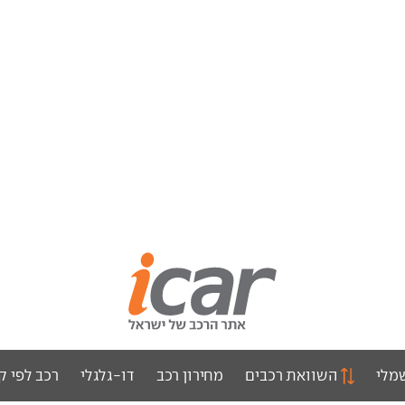
מלי
השוואת רכבים
מחירון רכב
דו-גלגלי
רכב לפי ק