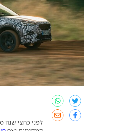
המקומות ואף
חש