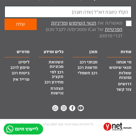
מאשר/ת את
תנאי השימוש
ומדיניות
הפרטיות
של iCar ומסכים/ה לקבל מכם
דברי פרסום.
אודות
תוכן
כלים ומידע
מדורים
מי אנחנו
מבחני רכב
השוואת
ליסינג
מכוניות
תנאי שימוש
חדשות רכב
מימון לרכב
רכב לפי
שאלות
רכב חשמלי
ביטוח רכב
תקציב
נפוצות
טרייד אין
מחירון רכב
דרושים
הצהרת
צור קשר
נגישות
כל הזכויות שמורות אי-קאר 2007 בע”מ
site by tq.soft
לייעוץ חינם