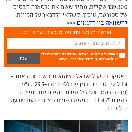
139,900 שקלים. מחיר ששם את גרסאות הבסיס
של ספורטז', טוסון, קשקאי וקדג'אר על הכוונת.
להשוואה בין הדגמים >>>
הירשמו לקבלת עדכונים ומבצעים בעולם הרכב
מאשר/ת את
תנאי השימוש
ומדיניות הפרטיות
של
iCar ומסכים/ה לקבל מכם דברי פרסום.
האטקה מגיע לישראל כשהוא חמוש במנוע אחד -
1.4 ליטר טורבו בנזין עם 150 כ"ס ו-25.5 קג"מ
(מגבלת המומנט של תיבת ההילוכים) המשודך
לתיבת DSG7 רובוטית כפולת מצמדים עם שבעה
הילוכים.