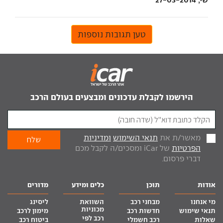
טען תגובות נוספות
הירשמו לקבלת עדכונים ומבצעים בעולם הרכב
מאשר/ת את
תנאי השימוש
ומדיניות
הפרטיות
של iCar ומסכים/ה לקבל מכם
דברי פרסום.
אודות
תוכן
כלים ומידע
מדורים
מי אנחנו
מבחני רכב
השוואת
ליסינג
מכוניות
תנאי שימוש
חדשות רכב
מימון לרכב
רכב לפי
שאלות
רכב חשמלי
ביטוח רכב