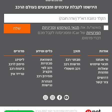
הירשמו לקבלת עדכונים ומבצעים בעולם הרכב
מאשר/ת את
תנאי השימוש
ומדיניות
הפרטיות
של iCar ומסכים/ה לקבל מכם
דברי פרסום.
אודות
תוכן
כלים ומידע
מדורים
מי אנחנו
מבחני רכב
השוואת
ליסינג
מכוניות
תנאי שימוש
חדשות רכב
מימון לרכב
רכב לפי
שאלות
רכב חשמלי
ביטוח רכב
תקציב
נפוצות
טרייד אין
מחירון רכב
דרושים
הצהרת
צור קשר
נגישות
כל הזכויות שמורות אי-קאר 2007 בע”מ
site by tq.soft