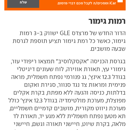
iCar ומסכים/ה לקבל מכם דברי פרסום.
רמות גימור
הדור החדש של מרצדס GLE ישווק ב-3 רמות
גימור, כאשר כל רמת גימור תציע תוספת לגרסת
שבעה מושבים.
בגרסת הכניסה "אקסקלוסיב" תמצאו ריפודי עור,
גימורי עץ, תאורת אווירה, לוח שעונים דיגיטלי
בגודל 12.3 אינץ', גג פנורמי נפתח חשמלית, מראה
פנימית ומראות צד נגד סנוור, סגירת ואקום
בדלתות, כניסה והנעה ללא מפתח, בקרת אקלים
מפוצלת, מערכת מולטימדיה בגודל 12.3 אינץ' כולל
מערכת ניווט מקורית, מושבים קדמיים חשמליים,
תא מטען נפתח חשמלית ללא מגע יד, תאורת לד
מלאה, בקרת שיוט, חיישני תאורה וגשם, חיישני