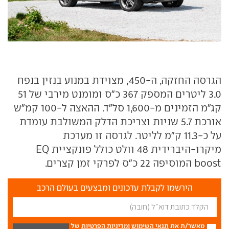
הגרסה החזקה, ה-450, מצוידת במנוע בנזין בנפח
3.0 ליטרים המספק 367 כ"ס ומומנט מירבי של 51
קג"מ הזמינים מ-1,600 סל"ד. ההאצה ל-100 קמ"ש
אורכת 5.7 שניות וצריכת הדלק המשולבת עומדת
על כ-11.3 ק"מ לליטר. לגרסה זו מערכת
מיקרו-היברידית 48 וולט כולל פונקציית EQ
boost המוסיפה 22 כ"ס לפרקי זמן קצרים.
הירשמו לקבלת עדכונים ומבצעים בעולם הרכב
מאשר/ת את
תנאי השימוש
ומדיניות הפרטיות
של