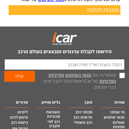
תגובות לכתבה
הירשמו לקבלת עדכונים ומבצעים בעולם הרכב
מאשר/ת את
תנאי השימוש
ומדיניות
הפרטיות
של iCar ומסכים/ה לקבל מכם
דברי פרסום.
אודות
תוכן
כלים ומידע
מדורים
מי אנחנו
מבחני רכב
השוואת
ליסינג
מכוניות
תנאי שימוש
חדשות רכב
מימון לרכב
רכב לפי
שאלות
רכב חשמלי
ביטוח רכב
תקציב
נפוצות
טרייד אין