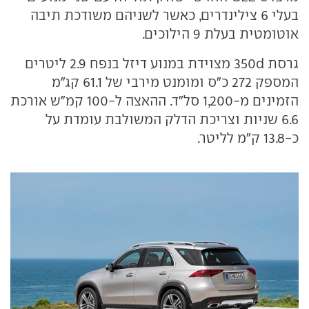
בעלי 6 צילינדרים, כאשר לשניהם משודכת תיבה
אוטומטית בעלת 9 הילוכים.
גרסת 350d מצוידת במנוע דיזל בנפח 2.9 ליטרים
המספק 272 כ"ס ומומנט מירבי של 61.1 קג"מ
הזמינים מ-1,200 סל"ד. ההאצה ל-100 קמ"ש אורכת
6.6 שניות וצריכת הדלק המשולבת עומדת על
כ-13.8 ק"מ לליטר.