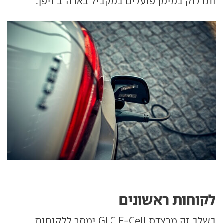
ותדלוק במימן פועלים במקביל בארה"ב ויפן.
לקוחות ראשונים
בשלב זה מרצדס GLC F-Cell ימסר ללקוחות