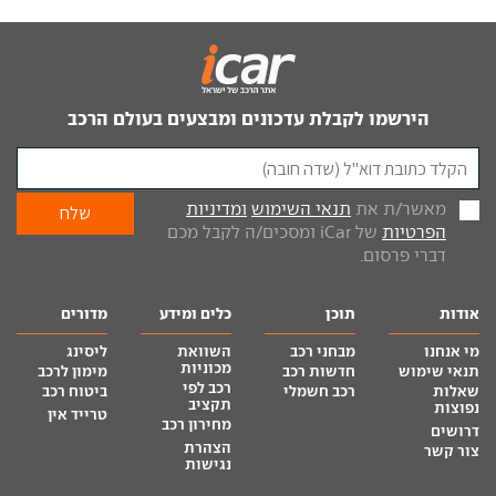
הירשמו לקבלת עדכונים ומבצעים בעולם הרכב
מאשר/ת את
תנאי השימוש
ומדיניות
הפרטיות
של iCar ומסכים/ה לקבל מכם
דברי פרסום.
אודות
תוכן
כלים ומידע
מדורים
מי אנחנו
מבחני רכב
השוואת
ליסינג
מכוניות
תנאי שימוש
חדשות רכב
מימון לרכב
רכב לפי
שאלות
רכב חשמלי
ביטוח רכב
תקציב
נפוצות
טרייד אין
מחירון רכב
דרושים
הצהרת
צור קשר
נגישות