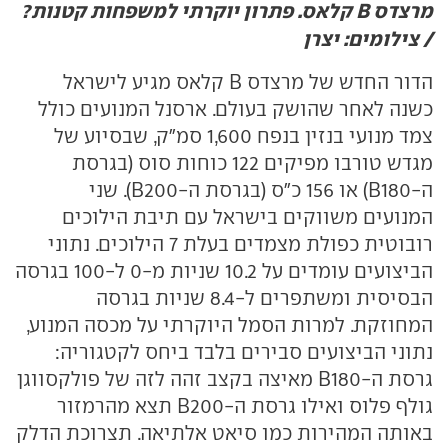
מרצדס B קלאס. פתרון יוקרתי למשפחות קטנות?
/ צילומים: יצרן
הדור החדש של מרצדס
B
קלאס מגיע לישראל
כשנה לאחר שהושק בעולם. ארסנל המנועים כולל
צמד מנועי בנזין בנפח 1,600 סמ"ק, שבסיוע של
מגדש טורבו מפיקים 122 כוחות סוס (בגרסת
ה-
B180
) או 156 כ"ס (בגרסת ה-
B200
). שני
המנועים משווקים בישראל עם תיבת הילוכים
רובוטית כפולת מצמדים בעלת 7 הילוכים. נתוני
הביצועים עומדים על 10.2 שניות מ-0 ל-100 בגרסה
הבסיסית ומשתפרים ל-8.4 שניות בגרסה
המחוזקת. למרות הסמל היוקרתי על מכסה המנוע,
נתוני הביצועים סבירים בלבד ביחס לקטגוריה:
גרסת ה-
B180
מאיצה בקצב זהה לזה של פולקסווגן
גולף פלוס ואילו גרסת ה-
B200
תצא מהרמזור
באותה המהירות כמו סיאט אלתיאה. תצרוכת הדלק