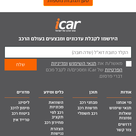
טען תגובות נוספות
הירשמו לקבלת עדכונים ומבצעים בעולם הרכב
מאשר/ת את
תנאי השימוש
ומדיניות
הפרטיות
של iCar ומסכים/ה לקבל מכם
דברי פרסום.
אודות
תוכן
כלים ומידע
מדורים
מי אנחנו
מבחני רכב
השוואת
ליסינג
מכוניות
תנאי שימוש
חדשות רכב
מימון לרכב
רכב לפי
שאלות
רכב חשמלי
ביטוח רכב
תקציב
נפוצות
טרייד אין
מחירון רכב
דרושים
הצהרת
צור קשר
נגישות