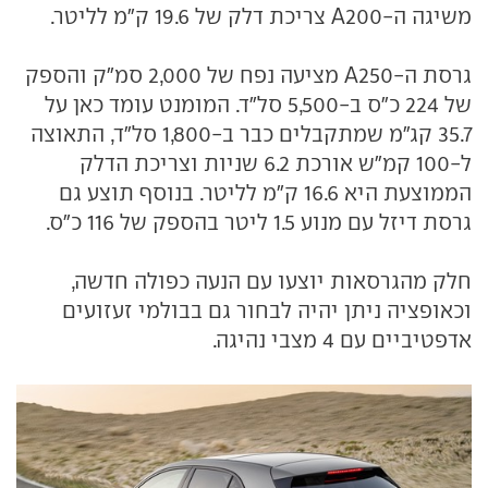
משיגה ה-A200 צריכת דלק של 19.6 ק"מ לליטר.
גרסת ה-A250 מציעה נפח של 2,000 סמ"ק והספק
של 224 כ"ס ב-5,500 סל"ד. המומנט עומד כאן על
35.7 קג"מ שמתקבלים כבר ב-1,800 סל"ד, התאוצה
ל-100 קמ"ש אורכת 6.2 שניות וצריכת הדלק
הממוצעת היא 16.6 ק"מ לליטר. בנוסף תוצע גם
גרסת דיזל עם מנוע 1.5 ליטר בהספק של 116 כ"ס.
חלק מהגרסאות יוצעו עם הנעה כפולה חדשה,
וכאופציה ניתן יהיה לבחור גם בבולמי זעזועים
אדפטיביים עם 4 מצבי נהיגה.