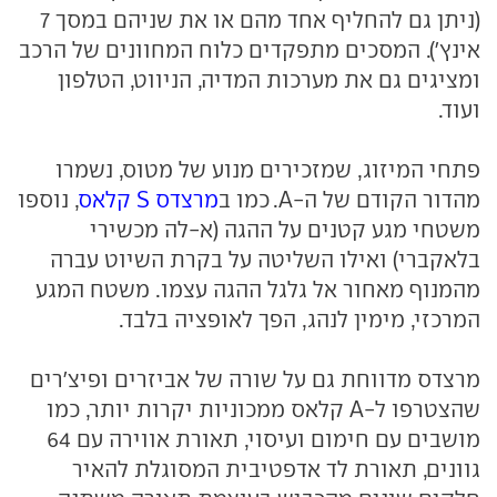
(ניתן גם להחליף אחד מהם או את שניהם במסך 7
אינץ'). המסכים מתפקדים כלוח המחוונים של הרכב
ומציגים גם את מערכות המדיה, הניווט, הטלפון
ועוד.
פתחי המיזוג, שמזכירים מנוע של מטוס, נשמרו
מהדור הקודם של ה-A. כמו ב
מרצדס S קלאס
, נוספו
משטחי מגע קטנים על ההגה (א-לה מכשירי
בלאקברי) ואילו השליטה על בקרת השיוט עברה
מהמנוף מאחור אל גלגל ההגה עצמו. משטח המגע
המרכזי, מימין לנהג, הפך לאופציה בלבד.
מרצדס מדווחת גם על שורה של אביזרים ופיצ'רים
שהצטרפו ל-A קלאס ממכוניות יקרות יותר, כמו
מושבים עם חימום ועיסוי, תאורת אווירה עם 64
גוונים, תאורת לד אדפטיבית המסוגלת להאיר