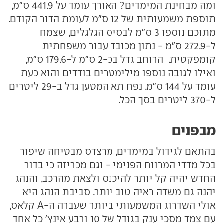
ומה מבחינת המימדים? האורך עומד על 441.9 ס"מ,
תוספת משמעותית של 12 ס"מ לעומת הדור הקודם.
מתוכם נוספו 3 ס"מ לבסיס הגלגלים, שצמח
ל-272.9 ס"מ - נתון מכובד עבור משפחתית
קומפקטית. הרוחב גדל בכ-2 ס"מ ל-179.6 ס"מ,
ואילו לגובה נוספו מילימטרים בודדים והוא כעת
עומד על 144 ס"מ. נפח תא המטען גדל ב-29 ליטרים
ל-370 ליטרים בסך הכל.
מבפנים
בהתאם לגידול במימדים, מרצדס מבטיחה שיפור
בכל מדדי המרווח הפנימי - וגם מכריזה כי בדור
החדש יהיה קל יותר להיכנס ולצאת מהרכב, והנהג
יהנה גם משדה ראיה טוב יותר. סביבת הנהג היא
אולי השדרוג המשמעותי ביותר שעברה ה-A קלאס,
עם צמד מסכי ענק בגודל של 10 ורבע אינץ' כל אחד