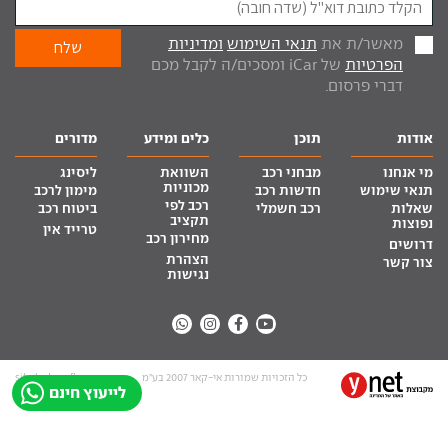
מאשר/ת את
תנאי השימוש
ומדיניות
הפרטיות
של iCar ומסכים/ה לקבל מכם
דברי פרסום.
אודות
תוכן
כלים ומידע
מדורים
מי אנחנו
מבחני רכב
השוואת
ליסינג
מכוניות
תנאי שימוש
חדשות רכב
מימון לרכב
רכב לפי
שאלות
רכב חשמלי
ביטוח רכב
תקציב
נפוצות
טרייד אין
מחירון רכב
דרושים
הצהרת
צור קשר
נגישות
כל הזכויות שמורות אי-קאר 2007 בע”מ
site by tq.soft
לייעוץ חינם