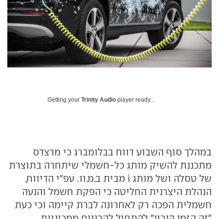
Getting your
Trinity Audio
player ready...
במהלך סוף השבוע דווח בבלומברג כי מרצדס
מתכננת להשיק מותג כל-חשמלי שיתחרה בתוצרת
של טסלה ושל מותג i מבית ב.מ.וו. עפ"י הדיווח,
הנהלת היצרנית החליטה כי הפקת חשמל והנעה
חשמלית הפכה רק לאחרונה לברת קיימה וכי כעת
"זה הזמן הנכון" להתחיל להרוויח ממכוניות