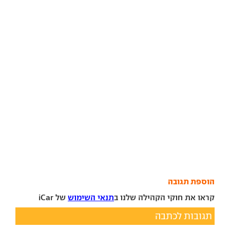
הוספת תגובה
קראו את חוקי הקהילה שלנו ב
תנאי השימוש
של iCar
תגובות לכתבה