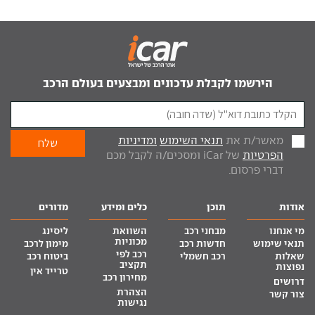
הירשמו לקבלת עדכונים ומבצעים בעולם הרכב
מאשר/ת את
תנאי השימוש
ומדיניות
הפרטיות
של iCar ומסכים/ה לקבל מכם
דברי פרסום.
אודות
תוכן
כלים ומידע
מדורים
מי אנחנו
מבחני רכב
השוואת
ליסינג
מכוניות
תנאי שימוש
חדשות רכב
מימון לרכב
רכב לפי
שאלות
רכב חשמלי
ביטוח רכב
תקציב
נפוצות
טרייד אין
מחירון רכב
דרושים
הצהרת
צור קשר
נגישות