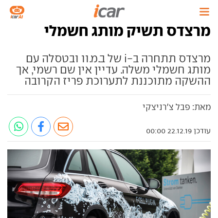
מרצדס תשיק מותג חשמלי
מרצדס תתחרה ב-i של ב.מ.וו ובטסלה עם
מותג חשמלי משלה. עדיין אין שם רשמי, אך
ההשקה מתוכננת לתערוכת פריז הקרובה
מאת: פבל צ'רניצקי
עודכן 22.12.19 00:00