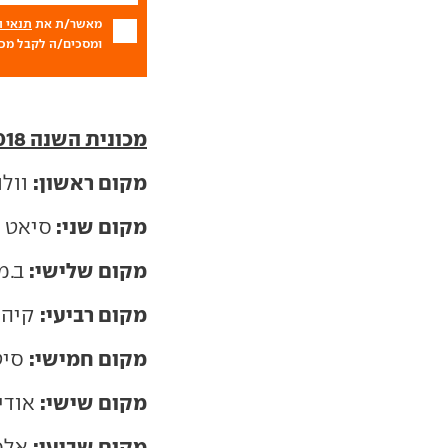
מאשר/ת את
תנאי 
ומסכים/ה לקבל מכם
מכונית השנה 2018 - התוצאות המלאות:
מקום ראשון:
וולוו XC40 עם 325
מקום שני:
סיאט איבי
מקום שלישי:
ב.מ.וו ס
מקום רביעי:
קיה סטי
מקום חמישי:
סיטרואן C3 אי
מקום שישי:
אודי A8 עם 169 נקו
מקום שביעי:
אלפא 