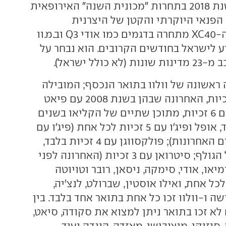
הוכרזה הזוכה לשנת 2018 בתחרות "מכונית השנה" האירופאית
ו XC40, רכב הפנאי היוקרתי והקטן של היצרנית
השבדית-סינית. ה-XC40 מתחרה בדגמים כמו אודי Q3 וב.מ.וו
הגיע לישראל בחודשים הקרובים. הוא נבחר על
 ראשונה של וולוו בתואר הנכסף; המובילה
היא פיאט עם 9 זכיות, האחרונה שבהן בשנת 2008 עם פיאט
500; אחריה רנו עם 6 זכיות, מתוכן שתיים של הקליאו בשנים
1991 ו-2006; פורד, אופל ופיג'ו עם 5 זכיות לכל אחת (פיג'ו עם
2 זכיות ב-4 השנים האחרונות); פולקסווגן עם 4 זכיות בלבד,
מתוכן שתיים של הגולף; סיטרואן עם 3 זכיות (האחרונה לפני
ומיאו, אודי, סימקה, ניסאן, רובר וטויוטה
כל אחת, ואילו אוסטין, שברולט, לנצ'יה,
, NSU, פורשה ו-וולוו זכו כל אחת בתואר אחד בלבד. בין
לא זכו בתואר ניתן למצוא את סקודה, סיאט,
ה, סוזוקי, מיצובישי, מאזדה, הונדה ועוד.