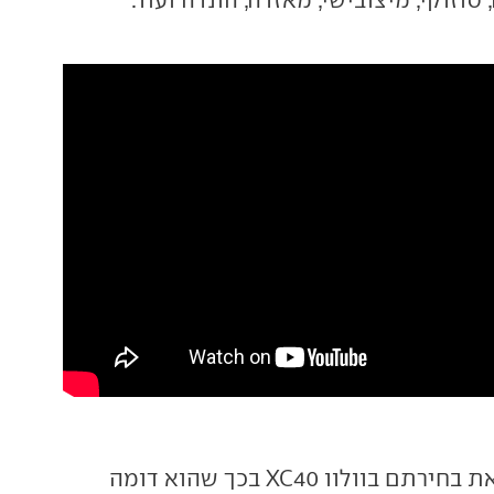
השופטים נימקו את בחירתם בוולוו XC40 בכך שהוא דומה