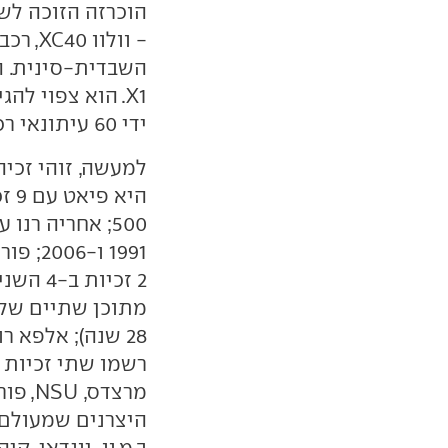
- וולו
X1. הוא צפוי ל
ידי 60 עיתונאי רכב מ-23 מדינות שונות (לא כולל ישראל).
למעשה, זוהי זכיה
28 שנה); אלפא ר
רשמו שתי זכיות ל
מרצדס
היצרנים שמעולם 
ב.מ.וו, יונדאי, קי