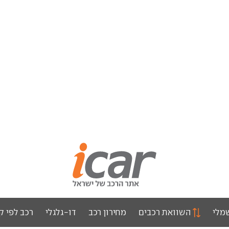
מלי
השוואת רכבים
מחירון רכב
דו-גלגלי
רכב לפי ק