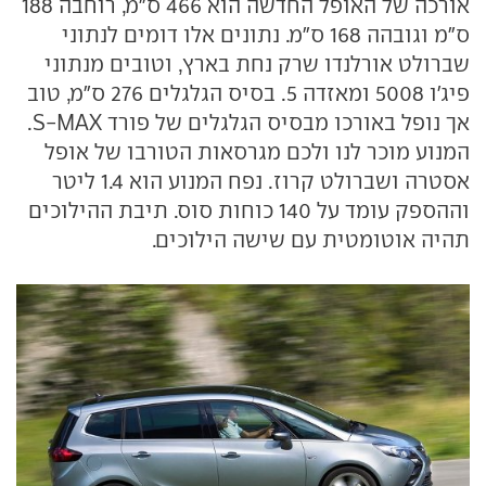
אורכה של האופל החדשה הוא 466 ס"מ, רוחבה 188
ס"מ וגובהה 168 ס"מ. נתונים אלו דומים לנתוני
שברולט אורלנדו שרק נחת בארץ, וטובים מנתוני
פיג'ו 5008 ומאזדה 5. בסיס הגלגלים 276 ס"מ, טוב
אך נופל באורכו מבסיס הגלגלים של פורד S-MAX.
המנוע מוכר לנו ולכם מגרסאות הטורבו של אופל
אסטרה ושברולט קרוז. נפח המנוע הוא 1.4 ליטר
וההספק עומד על 140 כוחות סוס. תיבת ההילוכים
תהיה אוטומטית עם שישה הילוכים.