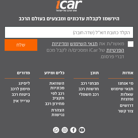
הירשמו לקבלת עדכונים ומבצעים בעולם הרכב
מאשר/ת את
תנאי השימוש
ומדיניות
הפרטיות
של iCar ומסכים/ה לקבל מכם
דברי פרסום.
אודות
תוכן
כלים ומידע
מדורים
מי אנחנו
מבחני רכב
השוואת
ליסינג
מכוניות
תנאי שימוש
חדשות רכב
מימון לרכב
רכב לפי
שאלות
רכב חשמלי
ביטוח רכב
תקציב
נפוצות
טרייד אין
מחירון רכב
דרושים
הצהרת
צור קשר
נגישות