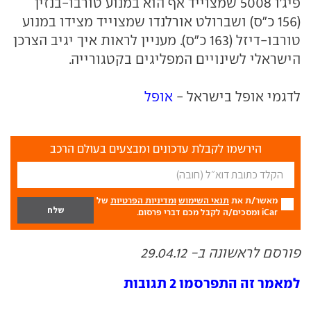
פיג'ו 5008 שמצוייד אף הוא במנוע טורבו-בנזין
(156 כ"ס) ושברולט אורלנדו שמצוייד מצידו במנוע
טורבו-דיזל (163 כ"ס). מעניין לראות איך יגיב הצרכן
הישראלי לשינויים המפליגים בקטגורייה.
לדגמי אופל בישראל -
אופל
הירשמו לקבלת עדכונים ומבצעים בעולם הרכב
מאשר/ת את
תנאי השימוש
ומדיניות הפרטיות
של
iCar ומסכים/ה לקבל מכם דברי פרסום.
פורסם לראשונה ב- 29.04.12
למאמר זה התפרסמו 2 תגובות