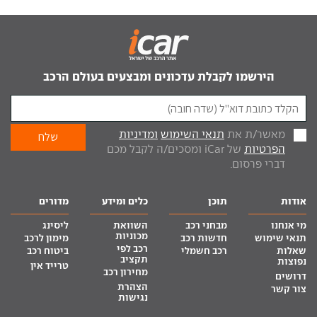
הירשמו לקבלת עדכונים ומבצעים בעולם הרכב
מאשר/ת את
תנאי השימוש
ומדיניות
הפרטיות
של iCar ומסכים/ה לקבל מכם
דברי פרסום.
אודות
תוכן
כלים ומידע
מדורים
מי אנחנו
מבחני רכב
השוואת
ליסינג
מכוניות
תנאי שימוש
חדשות רכב
מימון לרכב
רכב לפי
שאלות
רכב חשמלי
ביטוח רכב
תקציב
נפוצות
טרייד אין
מחירון רכב
דרושים
הצהרת
צור קשר
נגישות